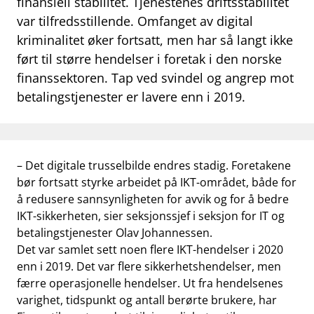
finansiell stabilitet. Tjenestenes driftsstabilitet
work_outline
var tilfredsstillende. Omfanget av digital
Jobb hos oss
kriminalitet øker fortsatt, men har så langt ikke
dashboard
Informasjon for investorer
ført til større hendelser i foretak i den norske
finanssektoren. Tap ved svindel og angrep mot
notifications_none
Abonner på nyhetsvarsel
betalingstjenester er lavere enn i 2019.
– Det digitale trusselbilde endres stadig. Foretakene
bør fortsatt styrke arbeidet på IKT-området, både for
å redusere sannsynligheten for avvik og for å bedre
IKT-sikkerheten, sier seksjonssjef i seksjon for IT og
betalingstjenester Olav Johannessen.
Det var samlet sett noen flere IKT-hendelser i 2020
enn i 2019. Det var flere sikkerhetshendelser, men
færre operasjonelle hendelser. Ut fra hendelsenes
varighet, tidspunkt og antall berørte brukere, har