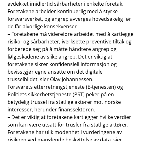
avdekket imidlertid sårbarheter i enkelte foretak.
Foretakene arbeider kontinuerlig med å styrke
forsvarsverket, og angrep avverges hovedsakelig før
de får alvorlige konsekvenser.
– Foretakene må videreføre arbeidet med å kartlegge
risiko- og sårbarheter, iverksette preventive tiltak og
forberede seg på å måtte håndtere angrep og
følgeskadene av slike angrep. Det er viktig at
foretakene sikrer konfidensiell informasjon og
bevisstgjør egne ansatte om det digitale
trusselbildet, sier Olav Johannessen.
Forsvarets etterretningstjeneste (E-tjenesten) og
Politiets sikkerhetstjeneste (PST) peker på en
betydelig trussel fra statlige aktører mot norske
interesser, herunder finanssektoren.
– Det er viktig at foretakene kartlegger hvilke verdier
som kan være utsatt for trusler fra statlige aktører.
Foretakene har ulik modenhet i vurderingene av
risikoen ved manglende beskyttelse av data, sier