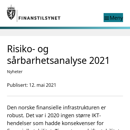
Gå til hovedinnhold
Gå til søkesiden
Meny
menu
Søk i
search
This page does not
Risiko- og
language
exist in English
nettstedet
English
sårbarhetsanalyse 2021
English home page
Tilsyn
Nyheter
Aktuelt
Finanstilsynets registre
Publisert: 12. mai 2021
Tema
supervisor_account
Forbrukerinformasjon
Den norske finansielle infrastrukturen er
business
Om Finanstilsynet
robust. Det var i 2020 ingen større IKT-
hendelser som hadde konsekvenser for
mail_outline
Kontakt oss