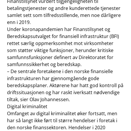
Finanstilsynet vurdert tilgjengeligheten til
betalingstjenester og andre kunderettede tjenester
samlet sett som tilfredsstillende, men noe dårligere
enn i 2019.
Under koronapandemien har Finanstilsynet og
Beredskapsutvalget for finansiell infrastruktur (BFI)
rettet særlig oppmerksomhet mot virksomheter
som støtter viktige funksjoner, herunder kritiske
samfunnsfunksjoner definert av Direktoratet for
samfunnssikkerhet og beredskap.
– De sentrale foretakene i den norske finansielle
infrastrukturen har gjennomgående gode
beredskapsplaner. Aktørene har hatt god kontroll på
driftssituasjonen og har raskt iverksatt nødvendige
tiltak, sier Olav Johannessen.
Digital kriminalitet
Omfanget av digital kriminalitet øker fortsatt, men
har så langt ikke ført til større hendelser i foretak i
den norske finanssektoren. Hendelser i 2020