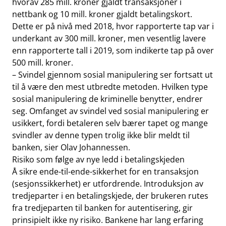
hvorav 285 mill. kroner gjaldt transaksjoner i
nettbank og 10 mill. kroner gjaldt betalingskort.
Dette er på nivå med 2018, hvor rapporterte tap var i
underkant av 300 mill. kroner, men vesentlig lavere
enn rapporterte tall i 2019, som indikerte tap på over
500 mill. kroner.
– Svindel gjennom sosial manipulering ser fortsatt ut
til å være den mest utbredte metoden. Hvilken type
sosial manipulering de kriminelle benytter, endrer
seg. Omfanget av svindel ved sosial manipulering er
usikkert, fordi betaleren selv bærer tapet og mange
svindler av denne typen trolig ikke blir meldt til
banken, sier Olav Johannessen.
Risiko som følge av nye ledd i betalingskjeden
Å sikre ende-til-ende-sikkerhet for en transaksjon
(sesjonssikkerhet) er utfordrende. Introduksjon av
tredjeparter i en betalingskjede, der brukeren rutes
fra tredjeparten til banken for autentisering, gir
prinsipielt ikke ny risiko. Bankene har lang erfaring