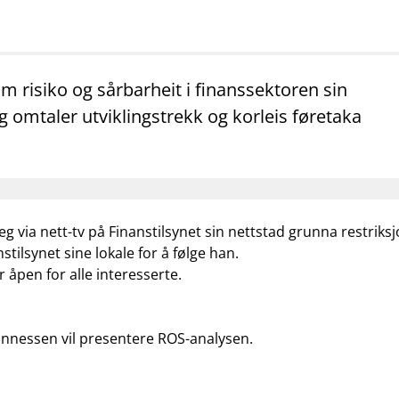
mail_outline
work_outline
dashboard
net
Kontakt oss
Jobb hos oss
Informasj
om risiko og sårbarheit i finanssektoren sin
 omtaler utviklingstrekk og korleis føretaka
eg via nett-tv på Finanstilsynet sin nettstad grunna restriks
stilsynet sine lokale for å følge han.
 åpen for alle interesserte.
hannessen vil presentere ROS-analysen.