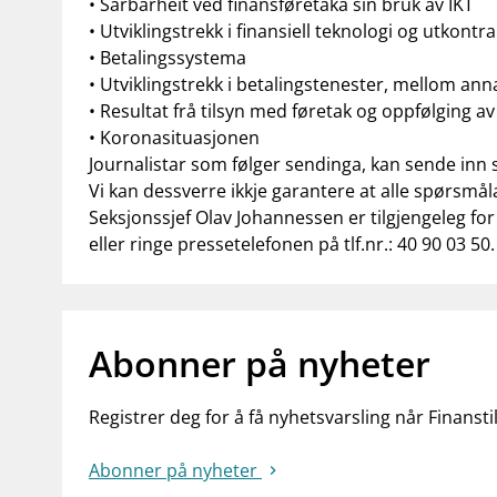
• Sårbarheit ved finansføretaka sin bruk av IKT
• Utviklingstrekk i finansiell teknologi og utkontr
• Betalingssystema
• Utviklingstrekk i betalingstenester, mellom an
• Resultat frå tilsyn med føretak og oppfølging a
• Koronasituasjonen
Journalistar som følger sendinga, kan sende inn 
Vi kan dessverre ikkje garantere at alle spørsmåla 
Seksjonssjef Olav Johannessen er tilgjengeleg for
eller ringe pressetelefonen på tlf.nr.: 40 90 03 50.
Abonner på nyheter
Registrer deg for å få nyhetsvarsling når Finansti
Abonner på nyheter