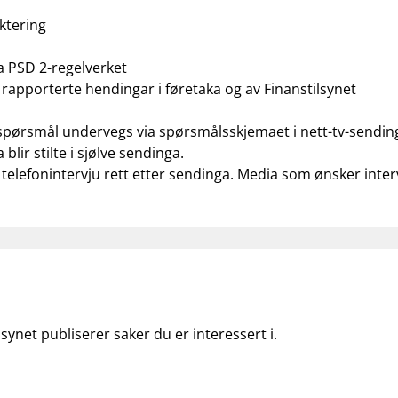
aktering
na PSD 2-regelverket
v rapporterte hendingar i føretaka og av Finanstilsynet
spørsmål undervegs via spørsmålsskjemaet i nett-tv-sendinga
blir stilte i sjølve sendinga.
 telefonintervju rett etter sendinga. Media som ønsker interv
lsynet publiserer saker du er interessert i.