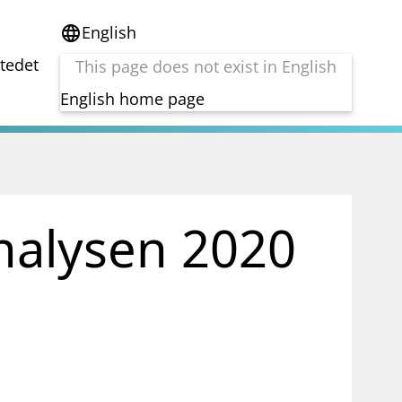
English
language
stedet
This page does not exist in English
English home page
e
Tema
Bærekraft
reg
DORA
analysen 2020
Folkefinansiering
Kryptoeiendelsloven (MiCA)
Overtakelsestilbud
Alle tema