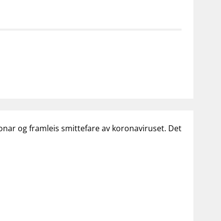
notifications_none
on for investorer
Abonner på nyhetsvarsel
jonar og framleis smittefare av koronaviruset. Det