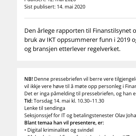
supervisor_account
business
Forbrukerinformasjon
Om Finanstilsy
Sist publisert: 14. mai 2020
Den årlege rapporten til Finanstilsynet 
bruk av IKT oppsummerer funn i 2019 og
og bransjen etterlever regelverket.
NB!
Denne pressebriefen vil berre vere tilgjengel
vil ikkje vere høve til å møte opp personleg i Finan
Det er inga påmelding til pressebriefen, og han er
Tid:
Torsdag 14. mai kl. 10.30–11.30
Lenke til sendinga
Seksjonssjef for IT og betalingstenester Olav Jo
Blant temaa han vil presentere, er:
• Digital kriminalitet og svindel