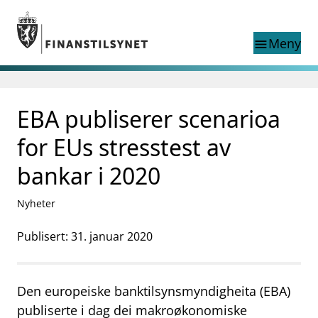
Gå til hovedinnhold
Gå til søkesiden
Meny
menu
Søk i
search
This page does not
EBA publiserer scenarioa
language
exist in English
nettstedet
English
for EUs stresstest av
English home page
Tilsyn
bankar i 2020
Aktuelt
Finanstilsynets registre
Nyheter
Tema
Publisert: 31. januar 2020
supervisor_account
Forbrukerinformasjon
business
Om Finanstilsynet
Den europeiske banktilsynsmyndigheita (EBA)
mail_outline
publiserte i dag dei makroøkonomiske
Kontakt oss