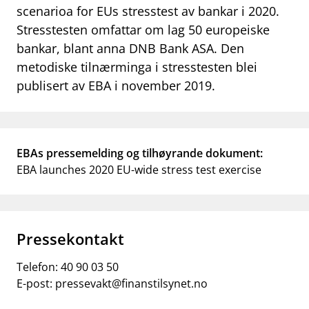
scenarioa for EUs stresstest av bankar i 2020.
work_outline
Jobb hos oss
Stresstesten omfattar om lag 50 europeiske
bankar, blant anna DNB Bank ASA. Den
dashboard
Informasjon for investorer
metodiske tilnærminga i stresstesten blei
notifications_none
Abonner på nyhetsvarsel
publisert av EBA i november 2019.
EBAs pressemelding og tilhøyrande dokument:
EBA launches 2020 EU-wide stress test exercise
Pressekontakt
Telefon:
40 90 03 50
E-post:
pressevakt@finanstilsynet.no