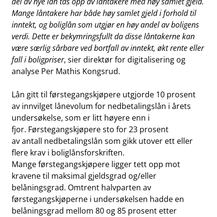
del av nye lån tas opp av låntakere med høy samlet gjeld.
Mange låntakere har både høy samlet gjeld i forhold til
inntekt, og boliglån som utgjør en høy andel av boligens
verdi. Dette er bekymringsfullt da disse låntakerne kan
være særlig sårbare ved bortfall av inntekt, økt rente eller
fall i boligpriser
, sier direktør for digitalisering og
analyse Per Mathis Kongsrud.
Lån gitt til førstegangskjøpere utgjorde 10 prosent
av innvilget lånevolum for nedbetalingslån i årets
undersøkelse, som er litt høyere enn i
fjor. Førstegangskjøpere sto for 23 prosent
av antall nedbetalingslån som gikk utover ett eller
flere krav i boliglånsforskriften.
Mange førstegangskjøpere ligger tett opp mot
kravene til maksimal gjeldsgrad og/eller
belåningsgrad. Omtrent halvparten av
førstegangskjøperne i undersøkelsen hadde en
belåningsgrad mellom 80 og 85 prosent etter