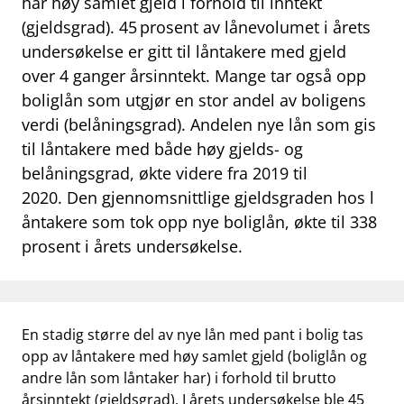
har høy samlet gjeld i forhold til inntekt
work_outline
Jobb hos oss
(gjeldsgrad). 45 prosent av lånevolumet i årets
dashboard
Informasjon for investorer
undersøkelse er gitt til låntakere med gjeld
over 4 ganger årsinntekt. Mange tar også opp
notifications_none
Abonner på nyhetsvarsel
boliglån som utgjør en stor andel av boligens
verdi (belåningsgrad). Andelen nye lån som gis
til låntakere med både høy gjelds- og
belåningsgrad, økte videre fra 2019 til
2020. Den gjennomsnittlige gjeldsgraden hos l
åntakere som tok opp nye boliglån, økte til 338
prosent i årets undersøkelse.
En stadig større del av nye lån med pant i bolig tas
opp av låntakere med høy samlet gjeld (boliglån og
andre lån som låntaker har) i forhold til brutto
årsinntekt (gjeldsgrad). I årets undersøkelse ble 45