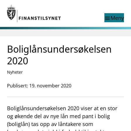
Gå til hovedinnhold
Gå til søkesiden
Meny
menu
Show this page in
Søk i
search
language
Boliglånsundersøkelsen
English
nettstedet
English
English home page
2020
Tilsyn
Aktuelt
Nyheter
Finanstilsynets registre
Tema
Publisert: 19. november 2020
supervisor_account
Forbrukerinformasjon
Boliglånsundersøkelsen 2020 viser at en stor
business
Om Finanstilsynet
og økende del av nye lån med pant i bolig
mail_outline
Kontakt oss
(boliglån) tas opp av låntakere som