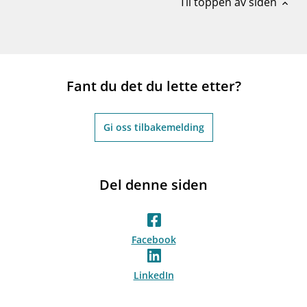
Til toppen av siden
expand_less
Fant du det du lette etter?
Gi oss tilbakemelding
Del denne siden
Facebook
LinkedIn