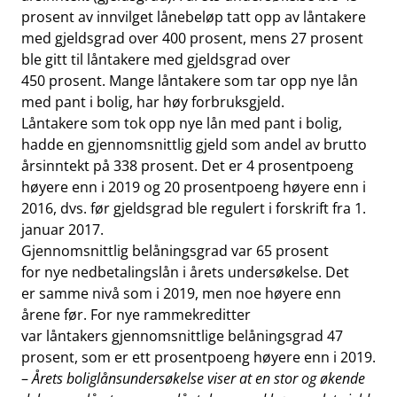
prosent av innvilget lånebeløp tatt opp av låntakere
med gjeldsgrad over 400 prosent, mens 27 prosent
ble gitt til låntakere med gjeldsgrad over
450 prosent. Mange låntakere som tar opp nye lån
med pant i bolig, har høy forbruksgjeld.
Låntakere som tok opp nye lån med pant i bolig,
hadde en gjennomsnittlig gjeld som andel av brutto
årsinntekt på 338 prosent. Det er 4 prosentpoeng
høyere enn i 2019 og 20 prosentpoeng høyere enn i
2016, dvs. før gjeldsgrad ble regulert i forskrift fra 1.
januar 2017.
Gjennomsnittlig belåningsgrad var 65 prosent
for nye nedbetalingslån i årets undersøkelse. Det
er samme nivå som i 2019, men noe høyere enn
årene før. For nye rammekreditter
var låntakers gjennomsnittlige belåningsgrad 47
prosent, som er ett prosentpoeng høyere enn i 2019.
–
Årets boliglånsundersøkelse viser at en stor og økende