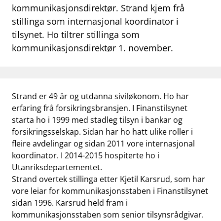
kommunikasjonsdirektør. Strand kjem frå
work_outline
Jobb hos oss
stillinga som internasjonal koordinator i
tilsynet. Ho tiltrer stillinga som
dashboard
Informasjon for investorer
kommunikasjonsdirektør 1. november.
notifications_none
Abonner på nyhetsvarsel
Strand er 49 år og utdanna siviløkonom. Ho har
erfaring frå forsikringsbransjen. I Finanstilsynet
starta ho i 1999 med stadleg tilsyn i bankar og
forsikringsselskap. Sidan har ho hatt ulike roller i
fleire avdelingar og sidan 2011 vore internasjonal
koordinator. I 2014-2015 hospiterte ho i
Utanriksdepartementet.
Strand overtek stillinga etter Kjetil Karsrud, som har
vore leiar for kommunikasjonsstaben i Finanstilsynet
sidan 1996. Karsrud held fram i
kommunikasjonsstaben som senior tilsynsrådgivar.