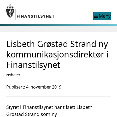
Gå til hovedinnhold
Gå til søkesiden
Meny
menu
Søk i
search
This page does not
Lisbeth Grøstad Strand ny
language
exist in English
nettstedet
English
kommunikasjonsdirektør i
English home page
Tilsyn
Finanstilsynet
Aktuelt
Finanstilsynets registre
Nyheter
Tema
Publisert: 4. november 2019
supervisor_account
Forbrukerinformasjon
business
Om Finanstilsynet
Styret i Finanstilsynet har tilsett Lisbeth
mail_outline
Grøstad Strand som ny
Kontakt oss