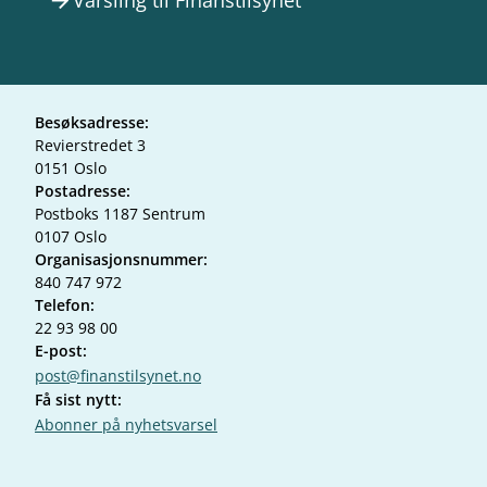
Varsling til Finanstilsynet
arrow_forward
Besøksadresse:
Revierstredet 3
0151 Oslo
Postadresse:
Postboks 1187 Sentrum
0107 Oslo
Organisasjonsnummer:
840 747 972
Telefon:
22 93 98 00
E-post:
post@finanstilsynet.no
Få sist nytt:
Abonner på nyhetsvarsel