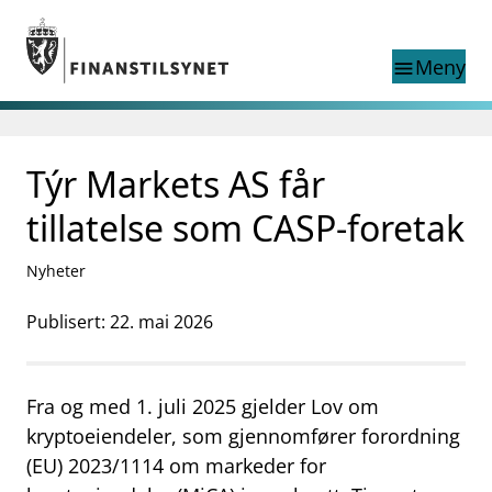
Gå til hovedinnhold
Gå til søkesiden
Meny
menu
Søk i
search
This page does not
Týr Markets AS får
language
exist in English
nettstedet
English
tillatelse som CASP-foretak
English home page
Tilsyn
Nyheter
Aktuelt
Finanstilsynets registre
Publisert: 22. mai 2026
Tema
supervisor_account
Forbrukerinformasjon
Fra og med 1. juli 2025 gjelder Lov om
business
Om Finanstilsynet
kryptoeiendeler, som gjennomfører forordning
(EU) 2023/1114 om markeder for
mail_outline
Kontakt oss