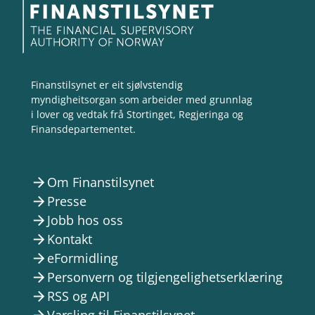
Finanstilsynet er eit sjølvstendig
myndigheitsorgan som arbeider med grunnlag
i lover og vedtak frå Stortinget, Regjeringa og
Finansdepartementet.
Om Finanstilsynet
arrow_forward
Presse
arrow_forward
Jobb hos oss
arrow_forward
Kontakt
arrow_forward
eFormidling
arrow_forward
Personvern og tilgjengelighetserklæring
arrow_forward
RSS og API
arrow_forward