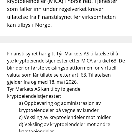
kryptoeiendeler (MiCA) i norsk rett. Tjenester
work_outline
som faller inn under regelverket krever
Jobb hos oss
tillatelse fra Finanstilsynet før virksomheten
dashboard
Informasjon for investorer
kan tilbys i Norge.
notifications_none
Abonner på nyhetsvarsel
Finanstilsynet har gitt Týr Markets AS tillatelse til å
yte kryptoeiendelstjenester etter MiCA artikkel 63. De
blir derfor første vekslingsplattformen for virtuell
valuta som får tillatelse etter art. 63. Tillatelsen
gjelder fra og med 18. mai 2026.
Týr Markets AS kan tilby følgende
kryptoeiendelstjenester:
a) Oppbevaring og administrasjon av
kryptoeiendeler på vegne av kunder
c) Veksling av kryptoeiendeler mot midler
d) Veksling av kryptoeiendeler mot andre
kryptoeiendeler