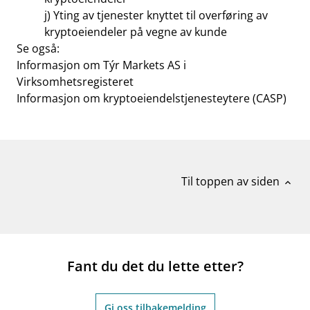
j) Yting av tjenester knyttet til overføring av
kryptoeiendeler på vegne av kunde
Se også:
Informasjon om Týr Markets AS i
Virksomhetsregisteret
Informasjon om kryptoeiendelstjenesteytere (CASP)
Til toppen av siden
expand_less
Fant du det du lette etter?
Gi oss tilbakemelding