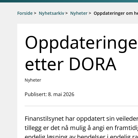
Gå til hovedinnhold
Gå til søkesiden
Forside
>
Nyhetsarkiv
>
Nyheter
>
Oppdateringer om he
Oppdateringe
etter DORA
Nyheter
Publisert: 8. mai 2026
Finanstilsynet har oppdatert sin veiled
tillegg er det nå mulig å angi en framtidig
endelig løsning av hendelser i endelig r