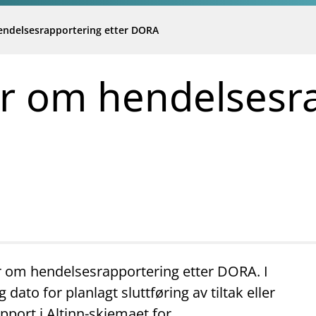
ndelsesrapportering etter DORA
r om hendelsesr
er om hendelsesrapportering etter DORA. I
 dato for planlagt sluttføring av tiltak eller
apport i Altinn-skjemaet for