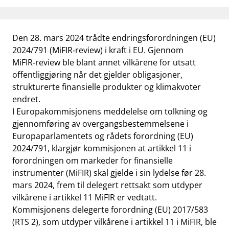
work_outline
Jobb hos oss
dashboard
Informasjon for investorer
Den 28. mars 2024 trådte endringsforordningen (EU)
2024/791 (MiFIR‑review) i kraft i EU. Gjennom
notifications_none
Abonner på nyhetsvarsel
MiFIR‑review ble blant annet vilkårene for utsatt
offentliggjøring når det gjelder obligasjoner,
strukturerte finansielle produkter og klimakvoter
endret.
I Europakommisjonens meddelelse om tolkning og
gjennomføring av overgangsbestemmelsene i
Europaparlamentets og rådets forordning (EU)
2024/791, klargjør kommisjonen at artikkel 11 i
forordningen om markeder for finansielle
instrumenter (MiFIR) skal gjelde i sin lydelse før 28.
mars 2024, frem til delegert rettsakt som utdyper
vilkårene i artikkel 11 MiFIR er vedtatt.
Kommisjonens delegerte forordning (EU) 2017/583
(RTS 2), som utdyper vilkårene i artikkel 11 i MiFIR, ble