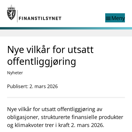
Gå til hovedinnhold
Gå til søkesiden
Meny
menu
Søk i
search
This page does not
Nye vilkår for utsatt
language
exist in English
nettstedet
English
offentliggjøring
English home page
Tilsyn
Nyheter
Aktuelt
Finanstilsynets registre
Publisert: 2. mars 2026
Tema
supervisor_account
Forbrukerinformasjon
Nye vilkår for utsatt offentliggjøring av
business
Om Finanstilsynet
obligasjoner, strukturerte finansielle produkter
og klimakvoter trer i kraft 2. mars 2026.
mail_outline
Kontakt oss