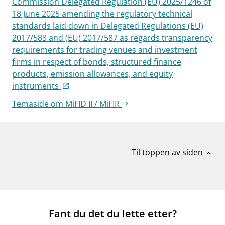
Commission Delegated Regulation (EU) 2025/1246 of
18 June 2025 amending the regulatory technical
standards laid down in Delegated Regulations (EU)
2017/583 and (EU) 2017/587 as regards transparency
requirements for trading venues and investment
firms in respect of bonds, structured finance
products, emission allowances, and equity
instruments
Temaside om MiFID II / MiFIR
Til toppen av siden
expand_less
Fant du det du lette etter?