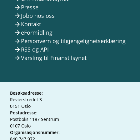
Presse
arrow_forward
Jobb hos oss
arrow_forward
Kontakt
arrow_forward
eFormidling
arrow_forward
Personvern og tilgjengelighetserklæring
arrow_forward
RSS og API
arrow_forward
Varsling til Finanstilsynet
arrow_forward
Besøksadresse:
Revierstredet 3
0151 Oslo
Postadresse:
Postboks 1187 Sentrum
0107 Oslo
Organisasjonsnummer:
840 747 972