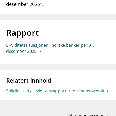
desember 2025".
work_outline
Jobb hos oss
dashboard
Informasjon for investorer
notifications_none
Abonner på nyhetsvarsel
Rapport
Likviditetssituasjonen i norske banker per 31.
desember 2025
Relatert innhold
Soliditets- og likviditetsrapportar for finansføretak
Til toppen av siden