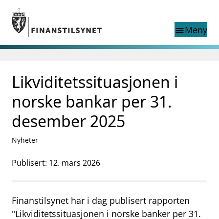
Gå til hovedinnhold
Gå til søkesiden
Meny
menu
Søk i
search
This page does not
Likviditetssituasjonen i
language
exist in English
nettstedet
English
norske bankar per 31.
English home page
Tilsyn
desember 2025
Aktuelt
Finanstilsynets registre
Nyheter
Tema
Publisert: 12. mars 2026
supervisor_account
Forbrukerinformasjon
business
Om Finanstilsynet
Finanstilsynet har i dag publisert rapporten
mail_outline
"Likviditetssituasjonen i norske banker per 31.
Kontakt oss