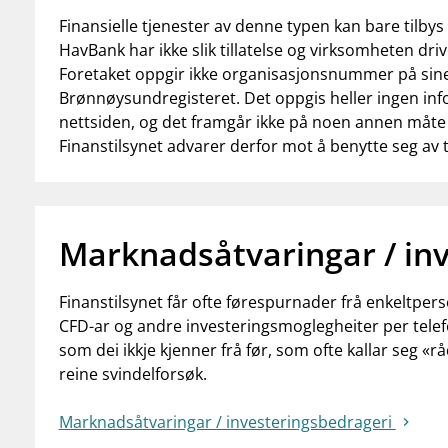
Finansielle tjenester av denne typen kan bare tilbys a
HavBank har ikke slik tillatelse og virksomheten dri
Foretaket oppgir ikke organisasjonsnummer på sine ne
Brønnøysundregisteret. Det oppgis heller ingen inf
nettsiden, og det framgår ikke på noen annen måte a
Finanstilsynet advarer derfor mot å benytte seg av t
Marknadsåtvaringar / in
Finanstilsynet får ofte førespurnader frå enkeltpers
CFD-ar og andre investeringsmoglegheiter per telefon
som dei ikkje kjenner frå før, som ofte kallar seg «r
reine svindelforsøk.
Marknadsåtvaringar / investeringsbedrageri