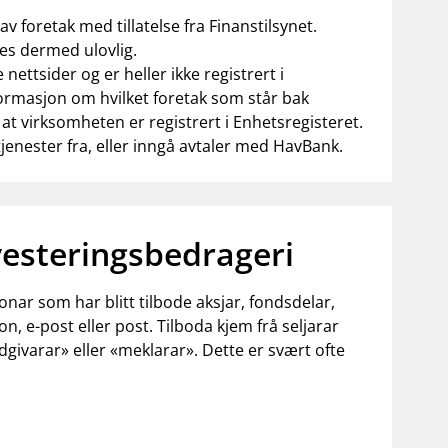
v foretak med tillatelse fra Finanstilsynet.
ves dermed ulovlig.
ttsider og er heller ikke registrert i
ormasjon om hvilket foretak som står bak
t virksomheten er registrert i Enhetsregisteret.
jenester fra, eller inngå avtaler med HavBank.
vesteringsbedrageri
onar som har blitt tilbode aksjar, fondsdelar,
, e-post eller post. Tilboda kjem frå seljarar
ådgivarar» eller «meklarar». Dette er svært ofte