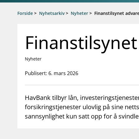
Gå til hovedinnhold
Gå til søkesiden
Forside
>
Nyhetsarkiv
>
Nyheter
>
Finanstilsynet adva
Finanstilsyne
Nyheter
Publisert: 6. mars 2026
HavBank tilbyr lån, investeringstjenest
forsikringstjenester ulovlig på sine netts
sannsynlighet kun satt opp for å svindle