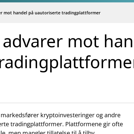
er mot handel på uautoriserte tradingplattformer
t advarer mot han
tradingplattforme
 markedsfører kryptoinvesteringer og andre
rte tradingplattformer. Plattformene gir ofte
e, men mangler tillatelse til å tilby