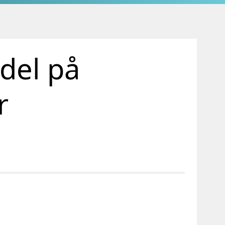
del på
r