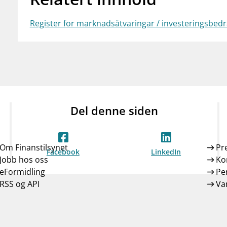
Register for marknadsåtvaringar / investeringsbed
Del denne siden
Om Finanstilsynet
Pr
Facebook
LinkedIn
Jobb hos oss
Ko
eFormidling
Pe
RSS og API
Var