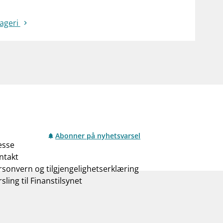
rageri
Abonner på nyhetsvarsel
esse
ntakt
rsonvern og tilgjengelighetserklæring
sling til Finanstilsynet