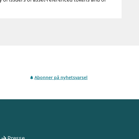
Abonner på nyhetsvarsel
Presse
arrow_forward