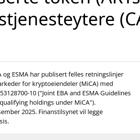
mail_outline
work_outline
dashboard
net
Kontakt oss
Jobb hos oss
Informasj
stjenesteytere (C
g ESMA har publisert felles retningslinjer
rkeder for kryptoeiendeler (MiCA) med
53128700-10 ("Joint EBA and ESMA Guidelines
qualifying holdings under MiCA").
sember 2025. Finanstilsynet vil legge
sis.