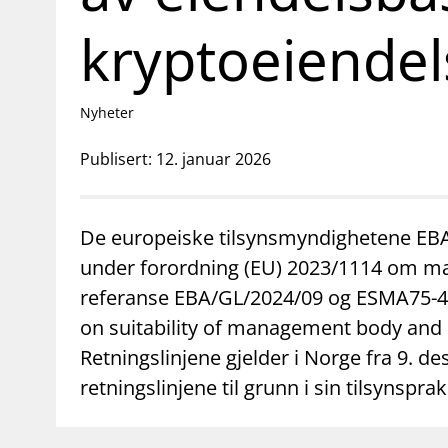
supervisor_account
business
Forbrukerinformasjon
Om Finanstilsy
kryptoeiendel
Nyheter
Publisert: 12. januar 2026
De europeiske tilsynsmyndighetene EBA o
under forordning (EU) 2023/1114 om ma
referanse EBA/GL/2024/09 og ESMA75-4
on suitability of management body and 
Retningslinjene gjelder i Norge fra 9. de
retningslinjene til grunn i sin tilsynsprak