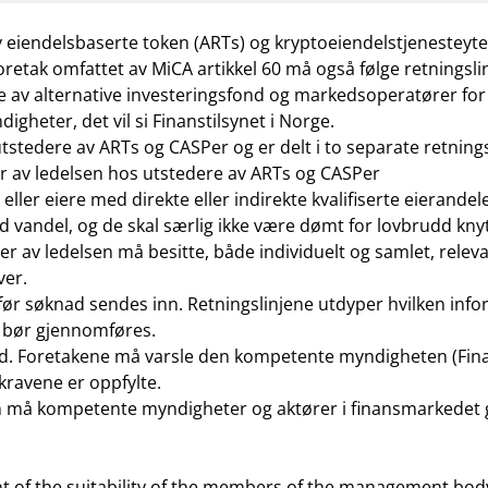
 eiendelsbaserte token (ARTs) og kryptoeiendelstjenesteyter
foretak omfattet av MiCA artikkel 60 må også følge retnings
re av alternative investeringsfond og markedsoperatører fo
gheter, det vil si Finanstilsynet i Norge.
tstedere av ARTs og CASPer og er delt i to separate retnings
 av ledelsen hos utstedere av ARTs og CASPer
ler eiere med direkte eller indirekte kvalifiserte eierande
ndel, og de skal særlig ikke være dømt for lovbrudd knyttet
av ledelsen må besitte, både individuelt og samlet, releva
aver.
før søknad sendes inn. Retningslinjene utdyper hvilken inf
 bør gjennomføres.
tid. Foretakene må varsle den kompetente myndigheten (Fina
ravene er oppfylte.
 må kompetente myndigheter og aktører i finansmarkedet gjør
 of the suitability of the members of the management body 