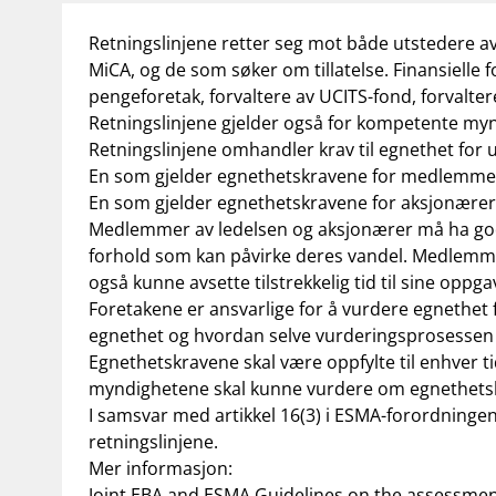
Retningslinjene retter seg mot både utstedere av
MiCA, og de som søker om tillatelse. Finansielle 
pengeforetak, forvaltere av UCITS-fond, forvalte
Retningslinjene gjelder også for kompetente myndi
Retningslinjene omhandler krav til egnethet for u
En som gjelder egnethetskravene for medlemmer
En som gjelder egnethetskravene for aksjonærer el
Medlemmer av ledelsen og aksjonærer må ha god va
forhold som kan påvirke deres vandel. Medlemmer 
også kunne avsette tilstrekkelig tid til sine oppg
Foretakene er ansvarlige for å vurdere egnethet 
egnethet og hvordan selve vurderingsprosessen
Egnethetskravene skal være oppfylte til enhver 
myndighetene skal kunne vurdere om egnethetsk
I samsvar med artikkel 16(3) i ESMA-forordningen
retningslinjene.
Mer informasjon:
Joint EBA and ESMA Guidelines on the assessment