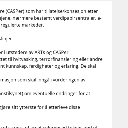
e (CASPer) som har tillatelse/konsesjon etter
linjene, nærmere bestemt verdipapirsentraler, e-
r regulerte markeder.
linjer:
ler i utstedere av ARTs og CASPer
 til hvitvasking, terrorfinansiering eller andre
nt kunnskap, ferdigheter og erfaring. De skal
ormasjon som skal inngå i vurderingen av
nstilsynet) om eventuelle endringer for at
e sitt ytterste for å etterleve disse
of issuers of asset-referenced tokens and of