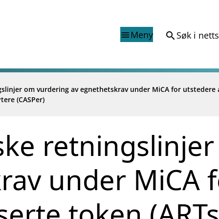
Meny
Søk i nett
search
menu
gslinjer om vurdering av egnethetskrav under MiCA for utstedere 
Finanstilsynets registr
tere (CASPer)
Virksomhetsregister
veiledninger
Prospekt grensekryssa til No
Shortsalgregisteret (SSR)
ske retningslinje
Tredjelandsrevisorregister
porter og vedtak
rav under MiCA f
nar og analysar
og analysar
serte token (ARTs