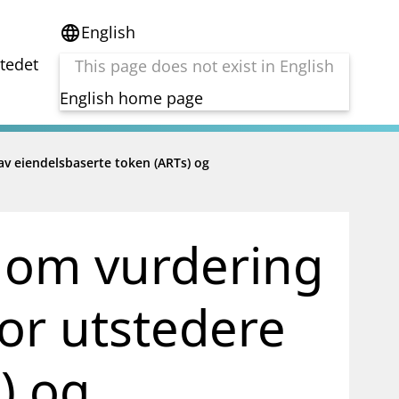
English
language
stedet
This page does not exist in English
English home page
av eiendelsbaserte token (ARTs) og
e
Tema
Bærekraft
reg
DORA
Folkefinansiering
r om vurdering
Kryptoeiendelsloven (MiCA)
Overtakelsestilbud
Alle tema
or utstedere
) og