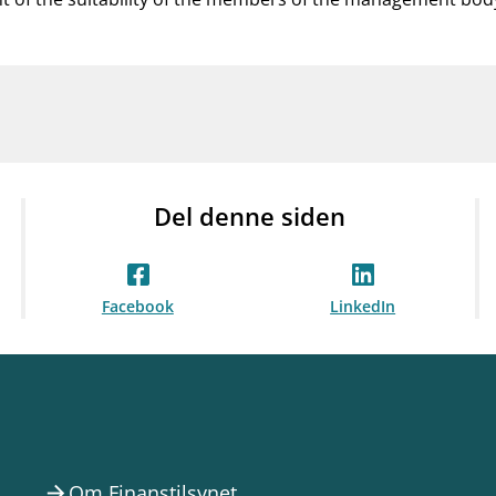
Del denne siden
Facebook
LinkedIn
Om Finanstilsynet
arrow_forward