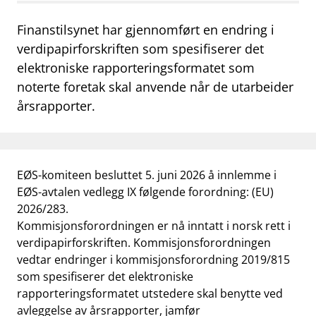
work_outline
Jobb hos oss
Finanstilsynet har gjennomført en endring i
verdipapirforskriften som spesifiserer det
dashboard
Informasjon for investorer
elektroniske rapporteringsformatet som
notifications_none
Abonner på nyhetsvarsel
noterte foretak skal anvende når de utarbeider
årsrapporter.
EØS-komiteen besluttet 5. juni 2026 å innlemme i
EØS-avtalen vedlegg IX følgende forordning: (EU)
2026/283.
Kommisjonsforordningen er nå inntatt i norsk rett i
verdipapirforskriften. Kommisjonsforordningen
vedtar endringer i kommisjonsforordning 2019/815
som spesifiserer det elektroniske
rapporteringsformatet utstedere skal benytte ved
avleggelse av årsrapporter, jamfør