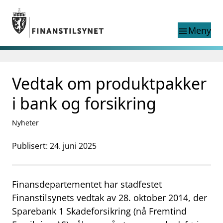
Gå til hovedinnhold
Gå til søkesiden
Meny
menu
Søk i
search
This page does not
Vedtak om produktpakker
language
exist in English
nettstedet
English
i bank og forsikring
English home page
Tilsyn
Nyheter
Aktuelt
Finanstilsynets registre
Publisert: 24. juni 2025
Tema
supervisor_account
Forbrukerinformasjon
Finansdepartementet har stadfestet
business
Om Finanstilsynet
Finanstilsynets vedtak av 28. oktober 2014, der
Sparebank 1 Skadeforsikring (nå Fremtind
mail_outline
Kontakt oss