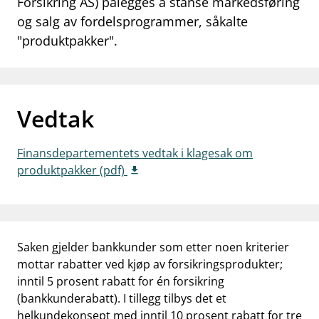
Forsikring AS) pålegges å stanse markedsføring
work_outline
og salg av fordelsprogrammer, såkalte
Jobb hos oss
"produktpakker".
dashboard
Informasjon for investorer
notifications_none
Abonner på nyhetsvarsel
Vedtak
Finansdepartementets vedtak i klagesak om
produktpakker (pdf)
Saken gjelder bankkunder som etter noen kriterier
mottar rabatter ved kjøp av forsikringsprodukter;
inntil 5 prosent rabatt for én forsikring
(bankkunderabatt). I tillegg tilbys det et
helkundekonsept med inntil 10 prosent rabatt for tre