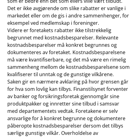
som er bedre enn det som ellers ville vært tilbudt.
Det er ikke avgjørende om slike rabatter er vanlige i
markedet eller om de gis i andre sammenhenger, for
eksempel ved medlemskap i foreninger.
Videre er foretakets rabatter ikke tilstrekkelig
begrunnet med kostnadsbesparelser. Relevante
kostnadsbesparelser må konkret begrunnes og
dokumenteres av foretaket. Kostnadsbesparelsene
må være kvantifiserbare, og det må være en rimelig
sammenheng mellom de kostnadsbesparelsene som
kvalifiserer til unntak og de gunstige vilkårene.
Saken gir en nærmere avklaring på hvor grensen går
for hva som lovlig kan tilbys. Finanstilsynet forventer
av banker og forsikringsforetak gjennomgår sine
produktpakker og innretter sine tilbud i samsvar
med departementets vedtak. Foretakene er selv
ansvarlige for å konkret begrunne og dokumentere
påberopte kostnadsbesparelser dersom det tilbys
særlige gunstige vilkår. Overholdelse av