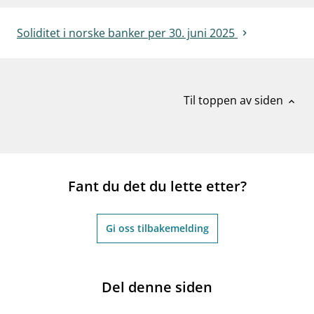
work_outline
Jobb hos oss
Soliditet i norske banker per 30. juni 2025
dashboard
Informasjon for investorer
notifications_none
Abonner på nyhetsvarsel
Til toppen av siden
expand_less
Fant du det du lette etter?
Gi oss tilbakemelding
Del denne siden