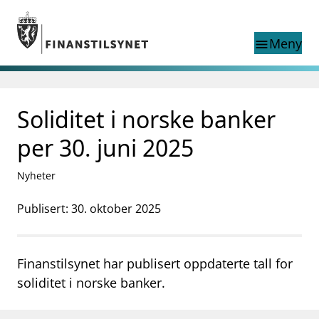
Gå til hovedinnhold
Gå til søkesiden
Meny
menu
Søk i
search
This page does not
Soliditet i norske banker
language
exist in English
nettstedet
English
per 30. juni 2025
English home page
Tilsyn
Nyheter
Aktuelt
Finanstilsynets registre
Publisert: 30. oktober 2025
Tema
supervisor_account
Forbrukerinformasjon
Finanstilsynet har publisert oppdaterte tall for
business
Om Finanstilsynet
soliditet i norske banker.
mail_outline
Kontakt oss