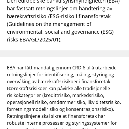
Den europeiske banktilsynsmyndigheten (EBA)
work_outline
har fastsatt retningslinjer om håndtering av
Jobb hos oss
bærekraftsrisiko /ESG-risiko i finansforetak
dashboard
Informasjon for investorer
(Guidelines on the management of
environmental, social and governance (ESG)
notifications_none
Abonner på nyhetsvarsel
risks EBA/GL/2025/01).
EBA har fått mandat gjennom CRD 6 til å utarbeide
retningslinjer for identifisering, måling, styring og
overvåking av bærekraftsrisikoer i finansforetak.
Bærekraftsrisikoer kan påvirke alle tradisjonelle
risikokategorier (kredittrisiko, markedsrisiko,
operasjonell risiko, omdømmerisiko, likviditetsrisiko,
forretningsmodellrisiko og konsentrasjonsrisiko).
Retningslinjene skal sikre at finansforetak har
robuste interne prosesser og styringssystemer for