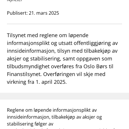
work_outline
Jobb hos oss
Publisert: 21. mars 2025
dashboard
Informasjon for investorer
notifications_none
Abonner på nyhetsvarsel
Tilsynet med reglene om løpende
informasjonsplikt og utsatt offentliggjøring av
innsideinformasjon, tilsyn med tilbakekjøp av
aksjer og stabilisering, samt oppgaven som
tilbudsmyndighet overføres fra Oslo Børs til
Finanstilsynet. Overføringen vil skje med
virkning fra 1. april 2025.
Reglene om løpende informasjonsplikt av
innsideinformasjon, tilbakekjøp av aksjer og
stabilisering følger av