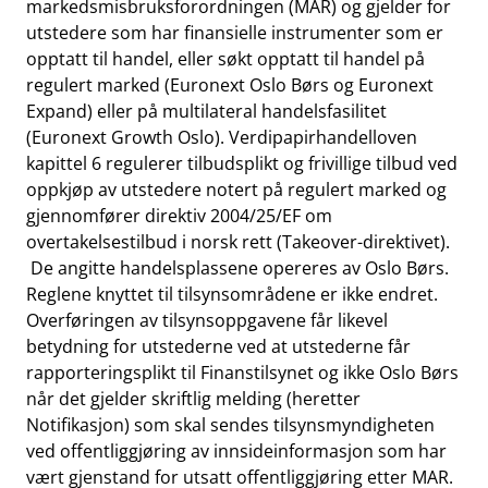
markedsmisbruksforordningen (MAR) og gjelder for
utstedere som har finansielle instrumenter som er
opptatt til handel, eller søkt opptatt til handel på
regulert marked (Euronext Oslo Børs og Euronext
Expand) eller på multilateral handelsfasilitet
(Euronext Growth Oslo). Verdipapirhandelloven
kapittel 6 regulerer tilbudsplikt og frivillige tilbud ved
oppkjøp av utstedere notert på regulert marked og
gjennomfører direktiv 2004/25/EF om
overtakelsestilbud i norsk rett (Takeover-direktivet).
De angitte handelsplassene opereres av Oslo Børs.
Reglene knyttet til tilsynsområdene er ikke endret.
Overføringen av tilsynsoppgavene får likevel
betydning for utstederne ved at utstederne får
rapporteringsplikt til Finanstilsynet og ikke Oslo Børs
når det gjelder skriftlig melding (heretter
Notifikasjon) som skal sendes tilsynsmyndigheten
ved offentliggjøring av innsideinformasjon som har
vært gjenstand for utsatt offentliggjøring etter MAR.