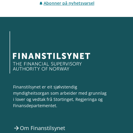
Abonner på nyhetsvarsel
Finanstilsynet er eit sjølvstendig
myndigheitsorgan som arbeider med grunnlag
i lover og vedtak frå Stortinget, Regjeringa og
Finansdepartementet.
Om Finanstilsynet
arrow_forward