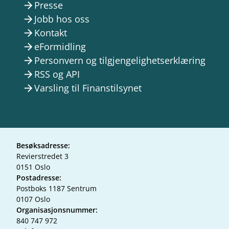
Presse
arrow_forward
Jobb hos oss
arrow_forward
Kontakt
arrow_forward
eFormidling
arrow_forward
Personvern og tilgjengelighetserklæring
arrow_forward
RSS og API
arrow_forward
Varsling til Finanstilsynet
arrow_forward
Besøksadresse:
Revierstredet 3
0151 Oslo
Postadresse:
Postboks 1187 Sentrum
0107 Oslo
Organisasjonsnummer:
840 747 972