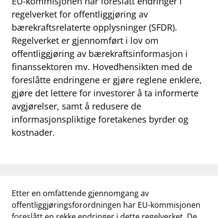
EU-kommisjonen har foreslått endringer i
work_outline
regelverket for offentliggjøring av
Jobb hos oss
bærekraftsrelaterte opplysninger (SFDR).
dashboard
Informasjon for investorer
Regelverket er gjennomført i lov om
offentliggjøring av bærekraftsinformasjon i
notifications_none
Abonner på nyhetsvarsel
finanssektoren mv. Hovedhensikten med de
foreslåtte endringene er gjøre reglene enklere,
gjøre det lettere for investorer å ta informerte
avgjørelser, samt å redusere de
informasjonspliktige foretakenes byrder og
kostnader.
Etter en omfattende gjennomgang av
offentliggjøringsforordningen har EU-kommisjonen
foreslått en rekke endringer i dette regelverket. De