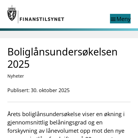
Gå til hovedinnhold
Gå til søkesiden
Meny
menu
Søk i
search
This page does not
Boliglånsundersøkelsen
language
exist in English
nettstedet
English
2025
English home page
Tilsyn
Nyheter
Aktuelt
Finanstilsynets registre
Publisert: 30. oktober 2025
Tema
supervisor_account
Forbrukerinformasjon
Årets boliglånsundersøkelse viser en økning i
business
Om Finanstilsynet
gjennomsnittlig belåningsgrad og en
forskyvning av lånevolumet opp mot den nye
mail_outline
Kontakt oss