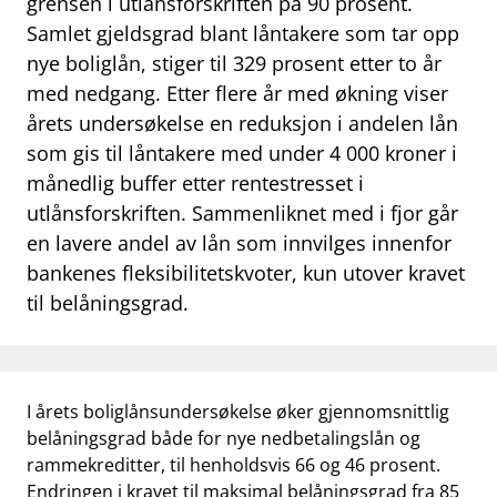
grensen i utlånsforskriften på 90 prosent.
work_outline
Samlet gjeldsgrad blant låntakere som tar opp
Jobb hos oss
nye boliglån, stiger til 329 prosent etter to år
dashboard
Informasjon for investorer
med nedgang. Etter flere år med økning viser
årets undersøkelse en reduksjon i andelen lån
notifications_none
Abonner på nyhetsvarsel
som gis til låntakere med under 4 000 kroner i
månedlig buffer etter rentestresset i
utlånsforskriften. Sammenliknet med i fjor går
en lavere andel av lån som innvilges innenfor
bankenes fleksibilitetskvoter, kun utover kravet
til belåningsgrad.
I årets boliglånsundersøkelse øker gjennomsnittlig
belåningsgrad både for nye nedbetalingslån og
rammekreditter, til henholdsvis 66 og 46 prosent.
Endringen i kravet til maksimal belåningsgrad fra 85