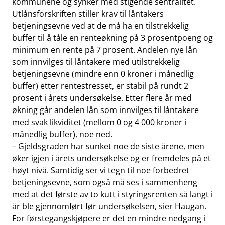
kommunene og synker med stigende sentralitet.
Utlånsforskriften stiller krav til låntakers
betjeningsevne ved at de må ha en tilstrekkelig
buffer til å tåle en renteøkning på 3 prosentpoeng og
minimum en rente på 7 prosent. Andelen nye lån
som innvilges til låntakere med utilstrekkelig
betjeningsevne (mindre enn 0 kroner i månedlig
buffer) etter rentestresset, er stabil på rundt 2
prosent i årets undersøkelse. Etter flere år med
økning går andelen lån som innvilges til låntakere
med svak likviditet (mellom 0 og 4 000 kroner i
månedlig buffer), noe ned.
– Gjeldsgraden har sunket noe de siste årene, men
øker igjen i årets undersøkelse og er fremdeles på et
høyt nivå. Samtidig ser vi tegn til noe forbedret
betjeningsevne, som også må ses i sammenheng
med at det første av to kutt i styringsrenten så langt i
år ble gjennomført før undersøkelsen, sier Haugan.
For førstegangskjøpere er det en mindre nedgang i