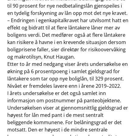
til 90 prosent for nye nedbetalingslån gjenspeiles i
en tydelig forskyvning av lån opp mot det nye kravet.
– Endringen i egenkapitalkravet har utvilsomt hatt en
effekt og bidratt til at flere låntakere låner mer av
boligens verdi. Det medfører også at flere låntakere
kan risikere å havne i en krevende situasjon dersom
boligprisene faller, sier direktør for risikoovervåking
og makrotilsyn, Knut Haugan.
Etter to år med nedgang viser årets undersøkelse en
økning på 6 prosentpoeng i samlet gjeldsgrad for
låntakere som tar opp nye boliglån, til 329 prosent.
Nivået er fremdeles lavere enn i årene 2019–2022.
I årets undersøkelse er det også samlet inn
informasjon om postnummer på panteobjektene.
Undersøkelsen viser at gjennomsnittlig gjeldsgrad er
høyest for lån med pant i de mest sentralt
beliggende kommunene. For belåningsgrad er det
motsatt. Den er høyest i de mindre sentrale