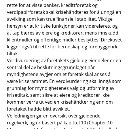
rette for at visse banker, kredittforetak og
verdipapirforetak skal krisehåndteres for å unngå en
avvikling som kan true finansiell stabilitet. Viktige
hensyn er at kritiske funksjoner kan videreføres, og
at tap bæres av eiere og kreditorer, mens innskudd,
klientmidler og offentlige midler beskyttes. Direktivet
legger også til rette for beredskap og forebyggende
tiltak.
Verdivurdering av foretakets gjeld og eiendeler er en
sentral del av beslutningsgrunnlaget når
myndighetene avgjør om et foretak skal anses å
være kriserammet. En verdivurdering skal inngå som
grunnlag for myndighetenes valg og utforming av
krisetiltak, samt sikre at eiere og kreditorer ikke
kommer verre ut ved en krisehåndtering enn om
foretaket hadde blitt avviklet.
Veiledningen gir en oversikt over gjeldende
regelverk, og er basert på kapittel 10 (
Chapter 10.