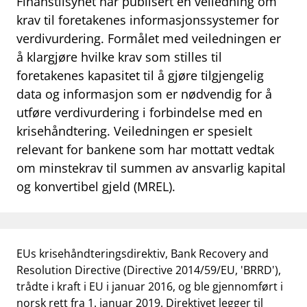
Finanstilsynet har publisert en veiledning om
work_outline
krav til foretakenes informasjonssystemer for
Jobb hos oss
verdivurdering. Formålet med veiledningen er
dashboard
Informasjon for investorer
å klargjøre hvilke krav som stilles til
foretakenes kapasitet til å gjøre tilgjengelig
notifications_none
Abonner på nyhetsvarsel
data og informasjon som er nødvendig for å
utføre verdivurdering i forbindelse med en
krisehåndtering. Veiledningen er spesielt
relevant for bankene som har mottatt vedtak
om minstekrav til summen av ansvarlig kapital
og konvertibel gjeld (MREL).
EUs krisehåndteringsdirektiv, Bank Recovery and
Resolution Directive (Directive 2014/59/EU, 'BRRD'),
trådte i kraft i EU i januar 2016, og ble gjennomført i
norsk rett fra 1. januar 2019. Direktivet legger til