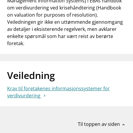
Management Information Systems
) i EBAs håndbok
om verdivurdering ved krisehåndtering (
Handbook
on valuation for purposes of resolution
).
Veiledningen gir ikke en uttømmende gjennomgang
av detaljer i eksisterende regelverk, men avklarer
enkelte spørsmål som har vært reist av berørte
foretak.
Veiledning
Krav til foretakenes informasjonssystemer for
verdivurdering
Til toppen av siden
expand_less