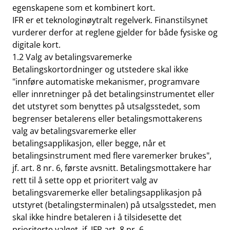
egenskapene som et kombinert kort.
IFR er et teknologinøytralt regelverk. Finanstilsynet
vurderer derfor at reglene gjelder for både fysiske og
digitale kort.
1.2 Valg av betalingsvaremerke
Betalingskortordninger og utstedere skal ikke
"innføre automatiske mekanismer, programvare
eller innretninger på det betalingsinstrumentet eller
det utstyret som benyttes på utsalgsstedet, som
begrenser betalerens eller betalingsmottakerens
valg av betalingsvaremerke eller
betalingsapplikasjon, eller begge, når et
betalingsinstrument med flere varemerker brukes",
jf. art. 8 nr. 6, første avsnitt. Betalingsmottakere har
rett til å sette opp et prioritert valg av
betalingsvaremerke eller betalingsapplikasjon på
utstyret (betalingsterminalen) på utsalgsstedet, men
skal ikke hindre betaleren i å tilsidesette det
prioriterte valget, jf. IFR art. 8 nr. 6.