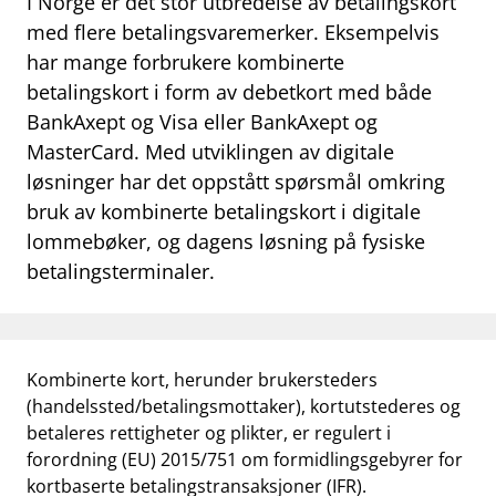
I Norge er det stor utbredelse av betalingskort
work_outline
med flere betalingsvaremerker. Eksempelvis
Jobb hos oss
har mange forbrukere kombinerte
dashboard
Informasjon for investorer
betalingskort i form av debetkort med både
BankAxept og Visa eller BankAxept og
notifications_none
Abonner på nyhetsvarsel
MasterCard. Med utviklingen av digitale
løsninger har det oppstått spørsmål omkring
bruk av kombinerte betalingskort i digitale
lommebøker, og dagens løsning på fysiske
betalingsterminaler.
Kombinerte kort, herunder brukersteders
(handelssted/betalingsmottaker), kortutstederes og
betaleres rettigheter og plikter, er regulert i
forordning (EU) 2015/751 om formidlingsgebyrer for
kortbaserte betalingstransaksjoner (IFR).