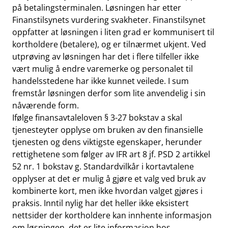
på betalingsterminalen. Løsningen har etter
Finanstilsynets vurdering svakheter. Finanstilsynet
oppfatter at løsningen i liten grad er kommunisert til
kortholdere (betalere), og er tilnærmet ukjent. Ved
utprøving av løsningen har det i flere tilfeller ikke
vært mulig å endre varemerke og personalet til
handelsstedene har ikke kunnet veilede. I sum
fremstår løsningen derfor som lite anvendelig i sin
nåværende form.
Ifølge finansavtaleloven § 3-27 bokstav a skal
tjenesteyter opplyse om bruken av den finansielle
tjenesten og dens viktigste egenskaper, herunder
rettighetene som følger av IFR art 8 jf. PSD 2 artikkel
52 nr. 1 bokstav g. Standardvilkår i kortavtalene
opplyser at det er mulig å gjøre et valg ved bruk av
kombinerte kort, men ikke hvordan valget gjøres i
praksis. Inntil nylig har det heller ikke eksistert
nettsider der kortholdere kan innhente informasjon
om løsningen, det er lite informasjon hos