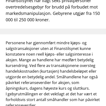
Finanstilsynet har ilagt seks privatpersoner
work_outline
overtredelsesgebyr for brudd på forbudet mot
Jobb hos oss
markedsmanipulasjon. Gebyrene utgjør fra 150
dashboard
Informasjon for investorer
000 til 250 000 kroner.
notifications_none
Abonner på nyhetsvarsel
Personene har gjennomført mindre kjøps- og
salgstransaksjoner uten at Finanstilsynet kunne
konstatere noen reell kjøps- eller salgsinteresse i
aksjen. Mange av handlene har medført betydelig
kursendring. Ved flere av transaksjonene oversteg
handelskostnaden (kurtasjen) handelsbeløpet eller
utgjorde en betydelig andel. Småhandlene har også
påvirket referanseverdier for aksjen, som
åpningskurs, dagens høyeste kurs og sluttkurs.
I gebyrutmålingen er det vektlagt at det har vært et
forholdsvis stort antall småhandler som har påvirket
referanseverdier.