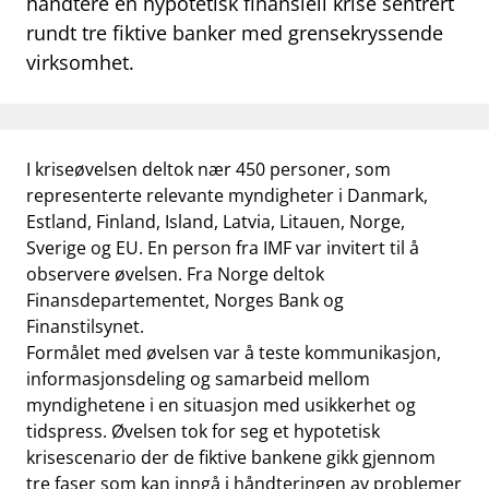
håndtere en hypotetisk finansiell krise sentrert
work_outline
rundt tre fiktive banker med grensekryssende
Jobb hos oss
virksomhet.
dashboard
Informasjon for investorer
notifications_none
Abonner på nyhetsvarsel
I kriseøvelsen deltok nær 450 personer, som
representerte relevante myndigheter i Danmark,
Estland, Finland, Island, Latvia, Litauen, Norge,
Sverige og EU. En person fra IMF var invitert til å
observere øvelsen. Fra Norge deltok
Finansdepartementet, Norges Bank og
Finanstilsynet.
Formålet med øvelsen var å teste kommunikasjon,
informasjonsdeling og samarbeid mellom
myndighetene i en situasjon med usikkerhet og
tidspress. Øvelsen tok for seg et hypotetisk
krisescenario der de fiktive bankene gikk gjennom
tre faser som kan inngå i håndteringen av problemer