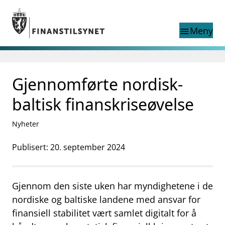
Gå til hovedinnhold
Gå til søkesiden
Meny
menu
Søk i
search
This page does not
Gjennomførte nordisk-
language
exist in English
nettstedet
English
baltisk finanskriseøvelse
English home page
Tilsyn
Nyheter
Aktuelt
Finanstilsynets registre
Publisert: 20. september 2024
Tema
supervisor_account
Forbrukerinformasjon
Gjennom den siste uken har myndighetene i de
business
Om Finanstilsynet
nordiske og baltiske landene med ansvar for
finansiell stabilitet vært samlet digitalt for å
mail_outline
Kontakt oss