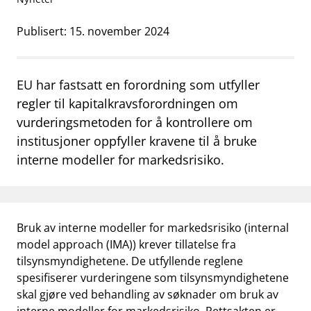
work_outline
Jobb hos oss
Publisert: 15. november 2024
dashboard
Informasjon for investorer
notifications_none
Abonner på nyhetsvarsel
EU har fastsatt en forordning som utfyller
regler til kapitalkravsforordningen om
vurderingsmetoden for å kontrollere om
institusjoner oppfyller kravene til å bruke
interne modeller for markedsrisiko.
Bruk av interne modeller for markedsrisiko (internal
model approach (IMA)) krever tillatelse fra
tilsynsmyndighetene. De utfyllende reglene
spesifiserer vurderingene som tilsynsmyndighetene
skal gjøre ved behandling av søknader om bruk av