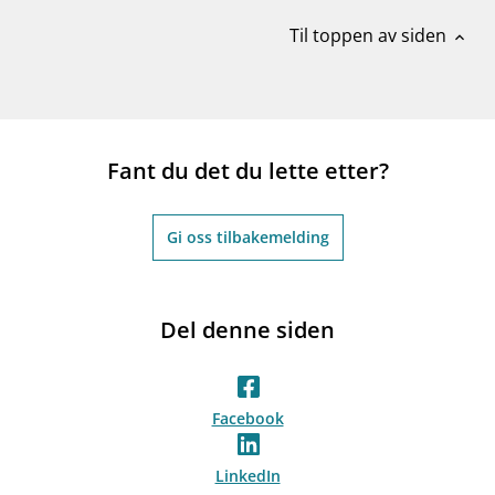
Til toppen av siden
expand_less
Fant du det du lette etter?
Gi oss tilbakemelding
Del denne siden
Facebook
LinkedIn