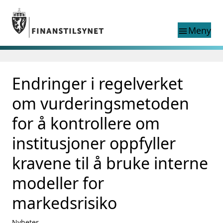
Gå til hovedinnhold
Gå til søkesiden
Meny
menu
Søk i
search
This page does not
Endringer i regelverket
language
exist in English
nettstedet
English
om vurderingsmetoden
English home page
Tilsyn
for å kontrollere om
Aktuelt
institusjoner oppfyller
Finanstilsynets registre
Tema
kravene til å bruke interne
supervisor_account
Forbrukerinformasjon
modeller for
business
Om Finanstilsynet
markedsrisiko
mail_outline
Kontakt oss
Nyheter