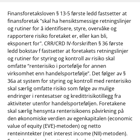
Finansforetaksloven § 13-5 første ledd fastsetter at
finansforetak "skal ha hensiktsmessige retningslinjer
og rutiner for å identifisere, styre, overvåke og
rapportere risiko foretaket er, eller kan bli,
eksponert for". CRR/CRD IV-forskriften § 36 første
ledd bokstav f fastsetter at foretakets retningslinjer
og rutiner for styring og kontroll av risiko skal
omfatte “renterisiko i portefølje for annen
virksomhet enn handelsportefølje”. Det følger av §
36a at system for styring og kontroll med renterisiko
skal særlig omfatte risiko som følge av mulige
endringer i rentesatser og kredittrisikotillegg fra
aktiviteter utenfor handelsporteføljen. Foretakene
skal særlig hensynta renterisikoens påvirkning på
den økonomiske verdien av egenkapitalen (economic
value of equity (EVE)-metoden) og netto
renteinntekter (net interest income (NII)-metoden).