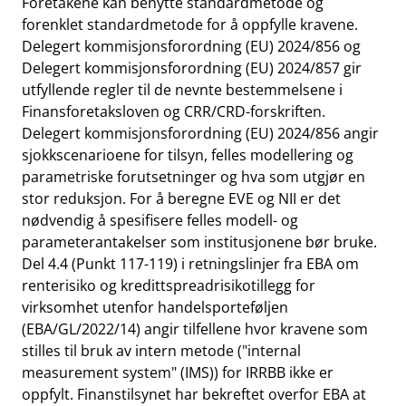
Foretakene kan benytte standardmetode og
forenklet standardmetode for å oppfylle kravene.
Delegert kommisjonsforordning (EU) 2024/856 og
Delegert kommisjonsforordning (EU) 2024/857 gir
utfyllende regler til de nevnte bestemmelsene i
Finansforetaksloven og CRR/CRD-forskriften.
Delegert kommisjonsforordning (EU) 2024/856 angir
sjokkscenarioene for tilsyn, felles modellering og
parametriske forutsetninger og hva som utgjør en
stor reduksjon. For å beregne EVE og NII er det
nødvendig å spesifisere felles modell- og
parameterantakelser som institusjonene bør bruke.
Del 4.4 (Punkt 117-119) i retningslinjer fra EBA om
renterisiko og kredittspreadrisikotillegg for
virksomhet utenfor handelsporteføljen
(EBA/GL/2022/14) angir tilfellene hvor kravene som
stilles til bruk av intern metode ("internal
measurement system" (IMS)) for IRRBB ikke er
oppfylt. Finanstilsynet har bekreftet overfor EBA at