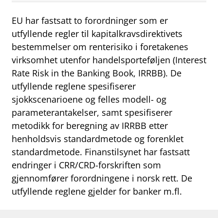
work_outline
Jobb hos oss
EU har fastsatt to forordninger som er
utfyllende regler til kapitalkravsdirektivets
dashboard
Informasjon for investorer
bestemmelser om renterisiko i foretakenes
notifications_none
Abonner på nyhetsvarsel
virksomhet utenfor handelsporteføljen (Interest
Rate Risk in the Banking Book, IRRBB). De
utfyllende reglene spesifiserer
sjokkscenarioene og felles modell- og
parameterantakelser, samt spesifiserer
metodikk for beregning av IRRBB etter
henholdsvis standardmetode og forenklet
standardmetode. Finanstilsynet har fastsatt
endringer i CRR/CRD-forskriften som
gjennomfører forordningene i norsk rett. De
utfyllende reglene gjelder for banker m.fl.