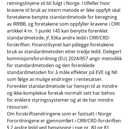
retningslinjene vil bli fulgt i Norge. I tilfeller hvor
kravene til bruk av intern metode er ikke oppfylt skal
foretakene benytte standardmetode for beregning
av IRRBB, og foretakene som oppfyller kravene i CRR
artikkel 4 nr. 1 punkt 145 kan benytte forenklet
standardmetode, jf. §36a andre ledd i CRR/CRD-
forskriften. Finanstilsynet kan pålegge foretakene
bruk av standardmetoden etter tredje ledd. Delegert
kommisjonsforordning (EU) 2024/857 angir metodikk
for standardmetoden og den forenklede
standardmetoden for å måle effekter på EVE og NII
som følge av mulige endringer i rentesatser.
Forenklet standardmetode tar hensyn til at mindre
og ikke-komplekse foretak normalt sett har behov
for enklere styringssystemer og at de har mindre
ressurser.
Om forskriftsendringene som er fastsatt i Norge
Forordningene er gjennomført i CRR/CRD-forskriften
§ 2 andre ledd ved henvisning i nye nr. 80 og 81.