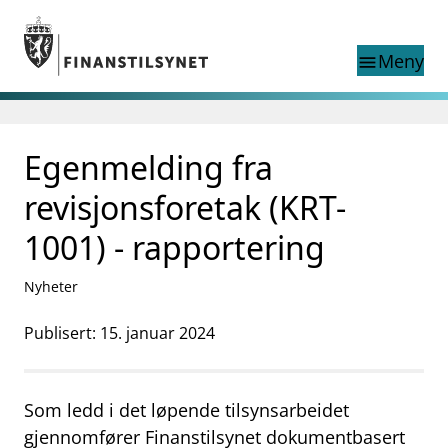
Gå til hovedinnhold
Gå til søkesiden
Meny
menu
Søk i
search
This page does not
Egenmelding fra
language
exist in English
nettstedet
English
revisjonsforetak (KRT-
English home page
Tilsyn
1001) - rapportering
Aktuelt
Finanstilsynets registre
Nyheter
Tema
Publisert: 15. januar 2024
supervisor_account
Forbrukerinformasjon
business
Om Finanstilsynet
Som ledd i det løpende tilsynsarbeidet
mail_outline
gjennomfører Finanstilsynet dokumentbasert
Kontakt oss