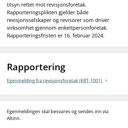
tilsyn rettet mot revisjonsforetak.
work_outline
Jobb hos oss
Rapporteringsplikten gjelder både
revisjonsselskaper og revisorer som driver
dashboard
Informasjon for investorer
virksomhet gjennom enkeltpersonforetak.
notifications_none
Abonner på nyhetsvarsel
Rapporteringsfristen er 16. februar 2024.
Rapportering
Egenmelding fra revisjonsforetak (KRT-1001)
Egenmeldingen skal besvares og sendes inn via
Altinn.