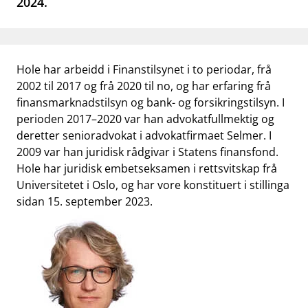
2024.
work_outline
Jobb hos oss
dashboard
Informasjon for investorer
Hole har arbeidd i Finanstilsynet i to periodar, frå
notifications_none
Abonner på nyhetsvarsel
2002 til 2017 og frå 2020 til no, og har erfaring frå
finansmarknadstilsyn og bank- og forsikringstilsyn. I
perioden 2017–2020 var han advokatfullmektig og
deretter senioradvokat i advokatfirmaet Selmer. I
2009 var han juridisk rådgivar i Statens finansfond.
Hole har juridisk embetseksamen i rettsvitskap frå
Universitetet i Oslo, og har vore konstituert i stillinga
sidan 15. september 2023.