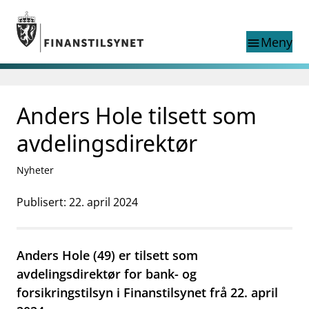
Gå til hovedinnhold
Gå til søkesiden
Meny
menu
Søk i
search
This page does not
Anders Hole tilsett som
language
exist in English
nettstedet
English
avdelingsdirektør
English home page
Tilsyn
Nyheter
Aktuelt
Finanstilsynets registre
Publisert: 22. april 2024
Tema
supervisor_account
Forbrukerinformasjon
Anders Hole (49) er tilsett som
business
Om Finanstilsynet
avdelingsdirektør for bank- og
forsikringstilsyn i Finanstilsynet frå 22. april
mail_outline
Kontakt oss