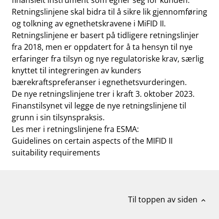
finansielt instrument som egner seg for kunden.
Retningslinjene skal bidra til å sikre lik gjennomføring
og tolkning av egnethetskravene i MiFID II.
Retningslinjene er basert på tidligere retningslinjer
fra 2018, men er oppdatert for å ta hensyn til nye
erfaringer fra tilsyn og nye regulatoriske krav, særlig
knyttet til integreringen av kunders
bærekraftspreferanser i egnethetsvurderingen.
De nye retningslinjene trer i kraft 3. oktober 2023.
Finanstilsynet vil legge de nye retningslinjene til
grunn i sin tilsynspraksis.
Les mer i retningslinjene fra ESMA:
Guidelines on certain aspects of the MIFID II
suitability requirements
Til toppen av siden
expand_less