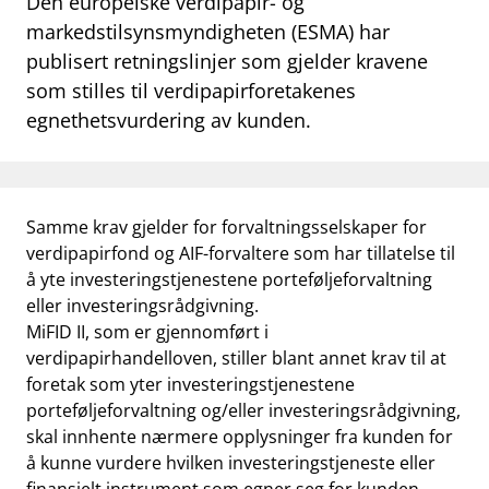
Den europeiske verdipapir- og
work_outline
markedstilsynsmyndigheten (ESMA) har
Jobb hos oss
publisert retningslinjer som gjelder kravene
dashboard
Informasjon for investorer
som stilles til verdipapirforetakenes
egnethetsvurdering av kunden.
notifications_none
Abonner på nyhetsvarsel
Samme krav gjelder for forvaltningsselskaper for
verdipapirfond og AIF-forvaltere som har tillatelse til
å yte investeringstjenestene porteføljeforvaltning
eller investeringsrådgivning.
MiFID II, som er gjennomført i
verdipapirhandelloven, stiller blant annet krav til at
foretak som yter investeringstjenestene
porteføljeforvaltning og/eller investeringsrådgivning,
skal innhente nærmere opplysninger fra kunden for
å kunne vurdere hvilken investeringstjeneste eller