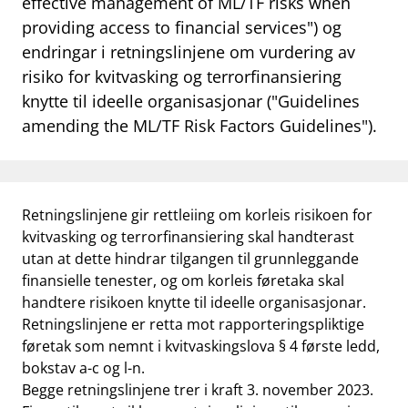
effective management of ML/TF risks when
work_outline
providing access to financial services") og
Jobb hos oss
endringar i retningslinjene om vurdering av
dashboard
Informasjon for investorer
risiko for kvitvasking og terrorfinansiering
knytte til ideelle organisasjonar ("Guidelines
notifications_none
Abonner på nyhetsvarsel
amending the ML/TF Risk Factors Guidelines").
Retningslinjene gir rettleiing om korleis risikoen for
kvitvasking og terrorfinansiering skal handterast
utan at dette hindrar tilgangen til grunnleggande
finansielle tenester, og om korleis føretaka skal
handtere risikoen knytte til ideelle organisasjonar.
Retningslinjene er retta mot rapporteringspliktige
føretak som nemnt i kvitvaskingslova § 4 første ledd,
bokstav a-c og l-n.
Begge retningslinjene trer i kraft 3. november 2023.