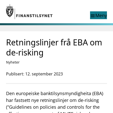
Gå til hovedinnhold
Gå til søkesiden
Meny
menu
Søk i
search
This page does not
Retningslinjer frå EBA om
language
exist in English
nettstedet
English
de-risking
English home page
Tilsyn
Nyheter
Aktuelt
Finanstilsynets registre
Publisert: 12. september 2023
Tema
supervisor_account
Forbrukerinformasjon
Den europeiske banktilsynsmyndigheita (EBA)
business
Om Finanstilsynet
har fastsett nye retningslinjer om de-risking
("Guidelines on policies and controls for the
mail_outline
Kontakt oss