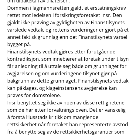
om tilbakekall av tillatelsen.
Dommen i lagmannsretten gjaldt et erstatningskrav
rettet mot ledelsen i forsikringsforetaket Insr. Den
gjaldt ikke prøving av gyldigheten av Finanstilsynets
varslede vedtak, og rettens vurderinger er gjort på et
annet faktisk grunnlag enn det Finanstilsynets varsel
bygget på.
Finanstilsynets vedtak gjøres etter forutgående
kontradiksjon, som innebærer at foretak under tilsyn
får anledning til å uttale seg både om grunnlaget for
avgjørelsen og om vurderingene tilsynet gjør på
bakgrunn av dette grunnlaget. Finanstilsynets vedtak
kan påklages, og klageinstansens avgjørelse kan
prøves for domstolene.
Insr benyttet seg ikke av noen av disse rettighetene
som de har etter forvaltningsloven. Det er vanskelig
å forstå Husstads kritikk om manglende
rettsikkerhet når foretaket han representerte avstod
fra å benytte seg av de rettsikkerhetsgarantier som