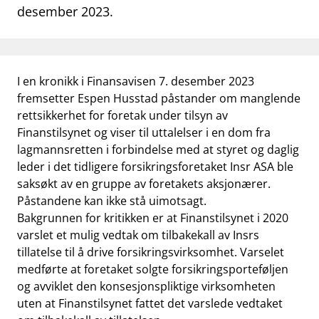
desember 2023.
work_outline
Jobb hos oss
dashboard
Informasjon for investorer
notifications_none
I en kronikk i Finansavisen 7. desember 2023
Abonner på nyhetsvarsel
fremsetter Espen Husstad påstander om manglende
rettsikkerhet for foretak under tilsyn av
Finanstilsynet og viser til uttalelser i en dom fra
lagmannsretten i forbindelse med at styret og daglig
leder i det tidligere forsikringsforetaket Insr ASA ble
saksøkt av en gruppe av foretakets aksjonærer.
Påstandene kan ikke stå uimotsagt.
Bakgrunnen for kritikken er at Finanstilsynet i 2020
varslet et mulig vedtak om tilbakekall av Insrs
tillatelse til å drive forsikringsvirksomhet. Varselet
medførte at foretaket solgte forsikringsporteføljen
og avviklet den konsesjonspliktige virksomheten
uten at Finanstilsynet fattet det varslede vedtaket