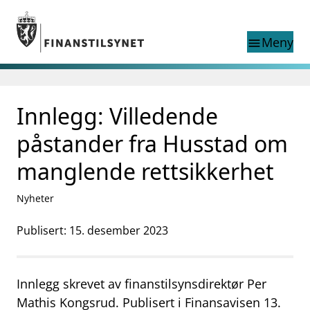
Gå til hovedinnhold
Gå til søkesiden
Meny
menu
Søk i
search
This page does not
Innlegg: Villedende
language
exist in English
nettstedet
English
påstander fra Husstad om
English home page
Tilsyn
manglende rettsikkerhet
Aktuelt
Finanstilsynets registre
Nyheter
Tema
Publisert: 15. desember 2023
supervisor_account
Forbrukerinformasjon
business
Om Finanstilsynet
Innlegg skrevet av finanstilsynsdirektør Per
mail_outline
Mathis Kongsrud. Publisert i Finansavisen 13.
Kontakt oss