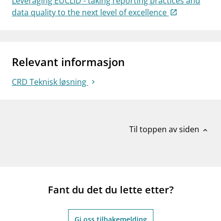
Leveraging EUCLID - taking reporting practices and
data quality to the next level of excellence
Relevant informasjon
CRD Teknisk løsning
Til toppen av siden
expand_less
Fant du det du lette etter?
Gi oss tilbakemelding