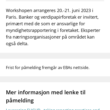
work_outline
Jobb hos oss
Workshopen arrangeres 20.-21. juni 2023 i
Paris. Banker og verdipapirforetak er invitert,
dashboard
Informasjon for investorer
primært med de som er ansvarlige for
notifications_none
Abonner på nyhetsvarsel
myndighetsrapportering i foretaket. Eksperter
fra næringsorganisasjoner på området kan
også delta.
Frist for påmelding fremgår av EBAs nettside.
Mer informasjon med lenke til
påmelding