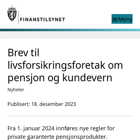
Gå til hovedinnhold
Gå til søkesiden
Meny
menu
Søk i
search
This page does not
Brev til
language
exist in English
nettstedet
English
livsforsikringsforetak om
English home page
Tilsyn
pensjon og kundevern
Aktuelt
Finanstilsynets registre
Nyheter
Tema
Publisert: 18. desember 2023
supervisor_account
Forbrukerinformasjon
business
Om Finanstilsynet
Fra 1. januar 2024 innføres nye regler for
mail_outline
private garanterte pensjonsprodukter.
Kontakt oss