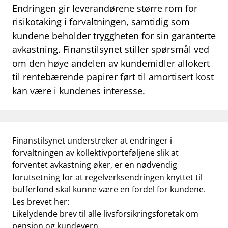
Endringen gir leverandørene større rom for
work_outline
Jobb hos oss
risikotaking i forvaltningen, samtidig som
kundene beholder tryggheten for sin garanterte
dashboard
Informasjon for investorer
avkastning. Finanstilsynet stiller spørsmål ved
notifications_none
Abonner på nyhetsvarsel
om den høye andelen av kundemidler allokert
til rentebærende papirer ført til amortisert kost
kan være i kundenes interesse.
Finanstilsynet understreker at endringer i
forvaltningen av kollektivporteføljene slik at
forventet avkastning øker, er en nødvendig
forutsetning for at regelverksendringen knyttet til
bufferfond skal kunne være en fordel for kundene.
Les brevet her:
Likelydende brev til alle livsforsikringsforetak om
pensjon og kundevern