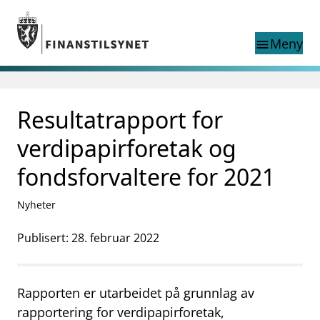
Gå til hovedinnhold
Gå til søkesiden
Meny
menu
Søk i
search
This page does not
Resultatrapport for
language
exist in English
nettstedet
English
verdipapirforetak og
English home page
Tilsyn
fondsforvaltere for 2021
Aktuelt
Finanstilsynets registre
Nyheter
Tema
Publisert: 28. februar 2022
supervisor_account
Forbrukerinformasjon
business
Om Finanstilsynet
Rapporten er utarbeidet på grunnlag av
mail_outline
rapportering for verdipapirforetak,
Kontakt oss