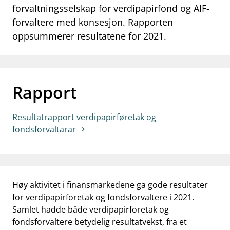
forvaltningsselskap for verdipapirfond og AIF-
work_outline
Jobb hos oss
forvaltere med konsesjon. Rapporten
oppsummerer resultatene for 2021.
dashboard
Informasjon for investorer
notifications_none
Abonner på nyhetsvarsel
Rapport
Resultatrapport verdipapirføretak og
fondsforvaltarar
Høy aktivitet i finansmarkedene ga gode resultater
for verdipapirforetak og fondsforvaltere i 2021.
Samlet hadde både verdipapirforetak og
fondsforvaltere betydelig resultatvekst, fra et