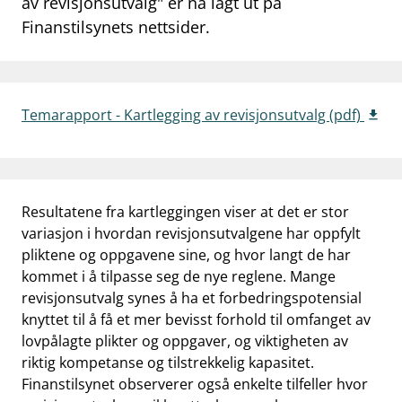
av revisjonsutvalg" er nå lagt ut på
work_outline
Finanstilsynets nettsider.
Jobb hos oss
dashboard
Informasjon for investorer
notifications_none
Abonner på nyhetsvarsel
Temarapport - Kartlegging av revisjonsutvalg (pdf)
Resultatene fra kartleggingen viser at det er stor
variasjon i hvordan revisjonsutvalgene har oppfylt
pliktene og oppgavene sine, og hvor langt de har
kommet i å tilpasse seg de nye reglene. Mange
revisjonsutvalg synes å ha et forbedringspotensial
knyttet til å få et mer bevisst forhold til omfanget av
lovpålagte plikter og oppgaver, og viktigheten av
riktig kompetanse og tilstrekkelig kapasitet.
Finanstilsynet observerer også enkelte tilfeller hvor