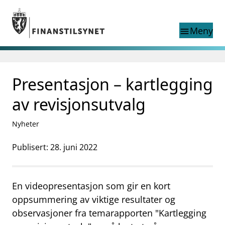
Gå til hovedinnhold
Gå til søkesiden
Meny
menu
Søk i
search
This page does not
Presentasjon – kartlegging
language
exist in English
nettstedet
English
av revisjonsutvalg
English home page
Tilsyn
Nyheter
Aktuelt
Finanstilsynets registre
Publisert: 28. juni 2022
Tema
supervisor_account
Forbrukerinformasjon
En videopresentasjon som gir en kort
business
Om Finanstilsynet
oppsummering av viktige resultater og
observasjoner fra temarapporten "Kartlegging
mail_outline
Kontakt oss