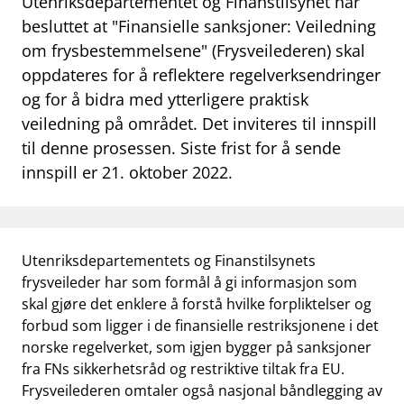
Utenriksdepartementet og Finanstilsynet har
work_outline
besluttet at "Finansielle sanksjoner: Veiledning
Jobb hos oss
om frysbestemmelsene" (Frysveilederen) skal
dashboard
Informasjon for investorer
oppdateres for å reflektere regelverksendringer
og for å bidra med ytterligere praktisk
notifications_none
Abonner på nyhetsvarsel
veiledning på området. Det inviteres til innspill
til denne prosessen. Siste frist for å sende
innspill er 21. oktober 2022.
Utenriksdepartementets og Finanstilsynets
frysveileder har som formål å gi informasjon som
skal gjøre det enklere å forstå hvilke forpliktelser og
forbud som ligger i de finansielle restriksjonene i det
norske regelverket, som igjen bygger på sanksjoner
fra FNs sikkerhetsråd og restriktive tiltak fra EU.
Frysveilederen omtaler også nasjonal båndlegging av