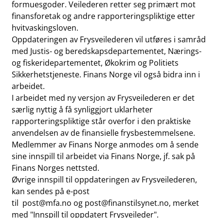
formuesgoder. Veilederen retter seg primært mot
finansforetak og andre rapporteringspliktige etter
hvitvaskingsloven.
Oppdateringen av Frysveilederen vil utføres i samråd
med Justis- og beredskapsdepartementet, Nærings-
og fiskeridepartementet, Økokrim og Politiets
Sikkerhetstjeneste. Finans Norge vil også bidra inn i
arbeidet.
I arbeidet med ny versjon av Frysveilederen er det
særlig nyttig å få synliggjort uklarheter
rapporteringspliktige står overfor i den praktiske
anvendelsen av de finansielle frysbestemmelsene.
Medlemmer av Finans Norge anmodes om å sende
sine innspill til arbeidet via Finans Norge, jf. sak på
Finans Norges nettsted.
Øvrige innspill til oppdateringen av Frysveilederen,
kan sendes på e-post
til
post@mfa.no
og
post@finanstilsynet.no
, merket
med "Innspill til oppdatert Frysveileder".