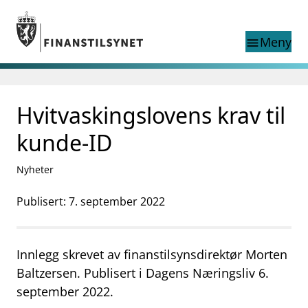
Gå til hovedinnhold
Gå til søkesiden
Meny
menu
Søk i
search
This page does not
Hvitvaskingslovens krav til
language
exist in English
nettstedet
English
kunde-ID
English home page
Tilsyn
Nyheter
Aktuelt
Finanstilsynets registre
Publisert: 7. september 2022
Tema
supervisor_account
Forbrukerinformasjon
Innlegg skrevet av finanstilsynsdirektør Morten
business
Om Finanstilsynet
Baltzersen. Publisert i Dagens Næringsliv 6.
september 2022.
mail_outline
Kontakt oss