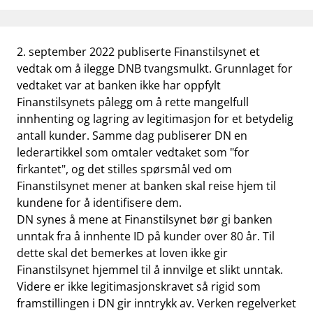
work_outline
Jobb hos oss
dashboard
Informasjon for investorer
2. september 2022 publiserte Finanstilsynet et
vedtak om å ilegge DNB tvangsmulkt. Grunnlaget for
notifications_none
Abonner på nyhetsvarsel
vedtaket var at banken ikke har oppfylt
Finanstilsynets pålegg om å rette mangelfull
innhenting og lagring av legitimasjon for et betydelig
antall kunder. Samme dag publiserer DN en
lederartikkel som omtaler vedtaket som "for
firkantet", og det stilles spørsmål ved om
Finanstilsynet mener at banken skal reise hjem til
kundene for å identifisere dem.
DN synes å mene at Finanstilsynet bør gi banken
unntak fra å innhente ID på kunder over 80 år. Til
dette skal det bemerkes at loven ikke gir
Finanstilsynet hjemmel til å innvilge et slikt unntak.
Videre er ikke legitimasjonskravet så rigid som
framstillingen i DN gir inntrykk av. Verken regelverket