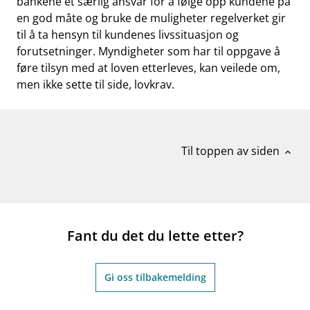
bankene et særlig ansvar for å følge opp kundene på
en god måte og bruke de muligheter regelverket gir
til å ta hensyn til kundenes livssituasjon og
forutsetninger. Myndigheter som har til oppgave å
føre tilsyn med at loven etterleves, kan veilede om,
men ikke sette til side, lovkrav.
Til toppen av siden
expand_less
Fant du det du lette etter?
Gi oss tilbakemelding