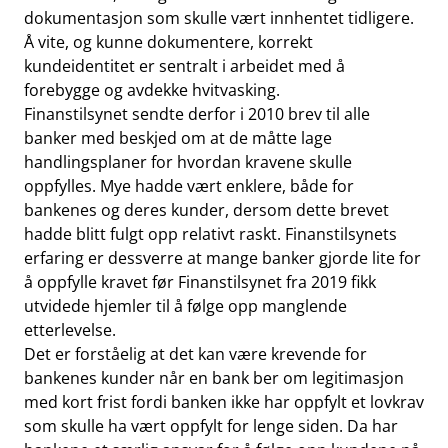
dokumentasjon som skulle vært innhentet tidligere.
Å vite, og kunne dokumentere, korrekt
kundeidentitet er sentralt i arbeidet med å
forebygge og avdekke hvitvasking.
Finanstilsynet sendte derfor i 2010 brev til alle
banker med beskjed om at de måtte lage
handlingsplaner for hvordan kravene skulle
oppfylles. Mye hadde vært enklere, både for
bankenes og deres kunder, dersom dette brevet
hadde blitt fulgt opp relativt raskt. Finanstilsynets
erfaring er dessverre at mange banker gjorde lite for
å oppfylle kravet før Finanstilsynet fra 2019 fikk
utvidede hjemler til å følge opp manglende
etterlevelse.
Det er forståelig at det kan være krevende for
bankenes kunder når en bank ber om legitimasjon
med kort frist fordi banken ikke har oppfylt et lovkrav
som skulle ha vært oppfylt for lenge siden. Da har