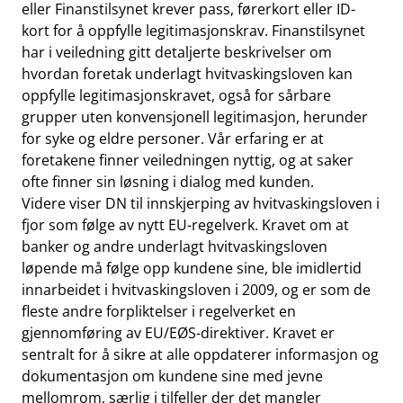
eller Finanstilsynet krever pass, førerkort eller ID-
kort for å oppfylle legitimasjonskrav. Finanstilsynet
har i veiledning gitt detaljerte beskrivelser om
hvordan foretak underlagt hvitvaskingsloven kan
oppfylle legitimasjonskravet, også for sårbare
grupper uten konvensjonell legitimasjon, herunder
for syke og eldre personer. Vår erfaring er at
foretakene finner veiledningen nyttig, og at saker
ofte finner sin løsning i dialog med kunden.
Videre viser DN til innskjerping av hvitvaskingsloven i
fjor som følge av nytt EU-regelverk. Kravet om at
banker og andre underlagt hvitvaskingsloven
løpende må følge opp kundene sine, ble imidlertid
innarbeidet i hvitvaskingsloven i 2009, og er som de
fleste andre forpliktelser i regelverket en
gjennomføring av EU/EØS-direktiver. Kravet er
sentralt for å sikre at alle oppdaterer informasjon og
dokumentasjon om kundene sine med jevne
mellomrom, særlig i tilfeller der det mangler