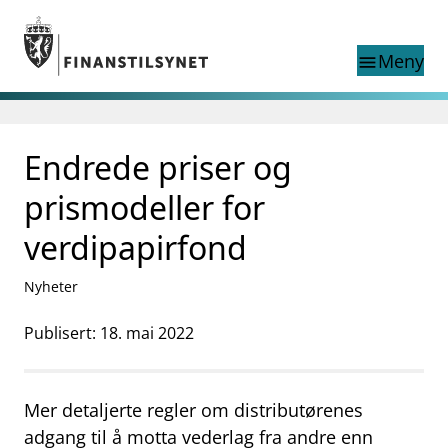
Gå til hovedinnhold
Gå til søkesiden
Meny
menu
Søk i
search
This page does not
Endrede priser og
language
exist in English
nettstedet
English
prismodeller for
English home page
Tilsyn
verdipapirfond
Aktuelt
Finanstilsynets registre
Nyheter
Tema
Publisert: 18. mai 2022
supervisor_account
Forbrukerinformasjon
business
Om Finanstilsynet
Mer detaljerte regler om distributørenes
mail_outline
adgang til å motta vederlag fra andre enn
Kontakt oss