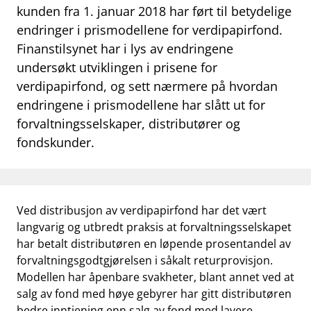
kunden fra 1. januar 2018 har ført til betydelige
work_outline
Jobb hos oss
endringer i prismodellene for verdipapirfond.
Finanstilsynet har i lys av endringene
dashboard
Informasjon for investorer
undersøkt utviklingen i prisene for
notifications_none
Abonner på nyhetsvarsel
verdipapirfond, og sett nærmere på hvordan
endringene i prismodellene har slått ut for
forvaltningsselskaper, distributører og
fondskunder.
Ved distribusjon av verdipapirfond har det vært
langvarig og utbredt praksis at forvaltningsselskapet
har betalt distributøren en løpende prosentandel av
forvaltningsgodtgjørelsen i såkalt returprovisjon.
Modellen har åpenbare svakheter, blant annet ved at
salg av fond med høye gebyrer har gitt distributøren
bedre inntjening enn salg av fond med lavere