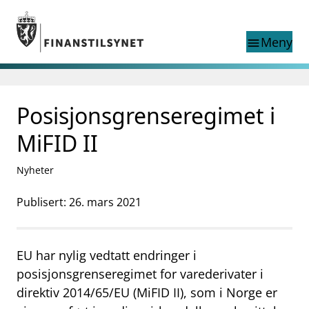
Gå til hovedinnhold
Gå til søkesiden
Meny
menu
Show this page in
Søk i
search
language
Posisjonsgrenseregimet i
English
nettstedet
English
English home page
MiFID II
Tilsyn
Aktuelt
Nyheter
Finanstilsynets registre
Tema
Publisert: 26. mars 2021
supervisor_account
Forbrukerinformasjon
EU har nylig vedtatt endringer i
business
Om Finanstilsynet
posisjonsgrenseregimet for varederivater i
mail_outline
Kontakt oss
direktiv 2014/65/EU (MiFID II), som i Norge er