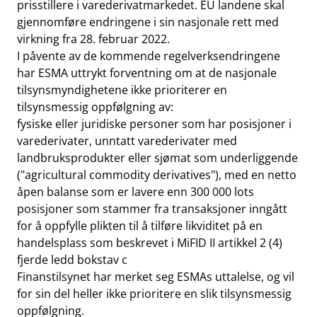
prisstillere i varederivatmarkedet. EU landene skal
gjennomføre endringene i sin nasjonale rett med
virkning fra 28. februar 2022.
I påvente av de kommende regelverksendringene
har ESMA uttrykt forventning om at de nasjonale
tilsynsmyndighetene ikke prioriterer en
tilsynsmessig oppfølgning av:
fysiske eller juridiske personer som har posisjoner i
varederivater, unntatt varederivater med
landbruksprodukter eller sjømat som underliggende
("agricultural commodity derivatives"), med en netto
åpen balanse som er lavere enn 300 000 lots
posisjoner som stammer fra transaksjoner inngått
for å oppfylle plikten til å tilføre likviditet på en
handelsplass som beskrevet i MiFID II artikkel 2 (4)
fjerde ledd bokstav c
Finanstilsynet har merket seg ESMAs uttalelse, og vil
for sin del heller ikke prioritere en slik tilsynsmessig
oppfølgning.