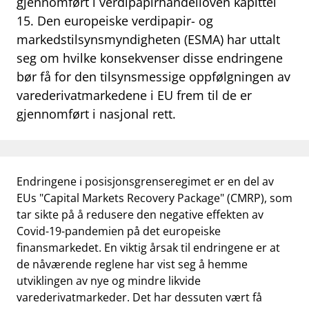
gjennomført i verdipapirhandelloven kapittel
work_outline
Jobb hos oss
15. Den europeiske verdipapir- og
dashboard
Informasjon for investorer
markedstilsynsmyndigheten (ESMA) har uttalt
seg om hvilke konsekvenser disse endringene
notifications_none
Abonner på nyhetsvarsel
bør få for den tilsynsmessige oppfølgningen av
varederivatmarkedene i EU frem til de er
gjennomført i nasjonal rett.
Endringene i posisjonsgrenseregimet er en del av
EUs "Capital Markets Recovery Package" (CMRP), som
tar sikte på å redusere den negative effekten av
Covid-19-pandemien på det europeiske
finansmarkedet. En viktig årsak til endringene er at
de nåværende reglene har vist seg å hemme
utviklingen av nye og mindre likvide
varederivatmarkeder. Det har dessuten vært få