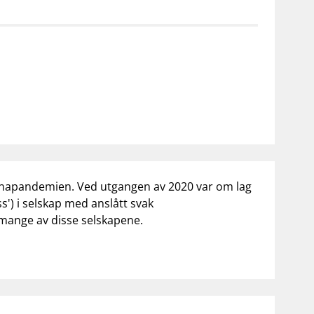
notifications_none
on for investorer
Abonner på nyhetsvarsel
na
pandemien. Ved utgangen av 2020 var om lag
ss') i selskap med anslått svak
 mange av disse selskapene.