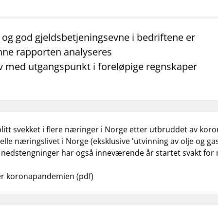
mail_outline
work_outline
dashboard
net
Kontakt oss
Jobb hos oss
Informasj
, og god gjeldsbetjeningsevne i bedriftene er
 denne rapporten analyseres
iv med utgangspunkt i foreløpige regnskaper
itt svekket i flere næringer i Norge etter
utbruddet av
koro
elle næringslivet i Norge (eksklu
sive 'utvinning av olje og ga
g nedstengninger har også inneværende år startet svakt for
ter koronapandemien (pdf)