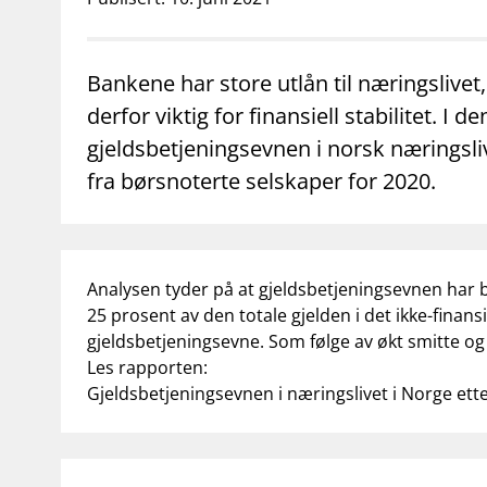
supervisor_account
business
Forbrukerinformasjon
Om Finanstilsy
Bankene har store utlån til næringslivet
derfor viktig for finansiell stabilitet. I
gjeldsbetjeningsevnen i norsk næringsl
fra børsnoterte selskaper for 2020.
Analysen tyder på at gjeldsbetjeningsevnen har bl
25 prosent av den totale gjelden i det ikke-finansi
gjeldsbetjeningsevne. Som følge av økt smitte o
Les rapporten:
Gjeldsbetjeningsevnen i næringslivet i Norge et