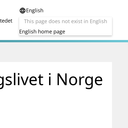
English
language
stedet
This page does not exist in English
English home page
e
Tema
Bærekraft
reg
DORA
slivet i Norge
Folkefinansiering
Kryptoeiendelsloven (MiCA)
Overtakelsestilbud
Alle tema