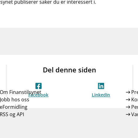
lsynet publiserer saker du er interessert i.
Del denne siden
Om Finanstilsynet
Pr
Facebook
LinkedIn
Jobb hos oss
Ko
eFormidling
Pe
RSS og API
Var