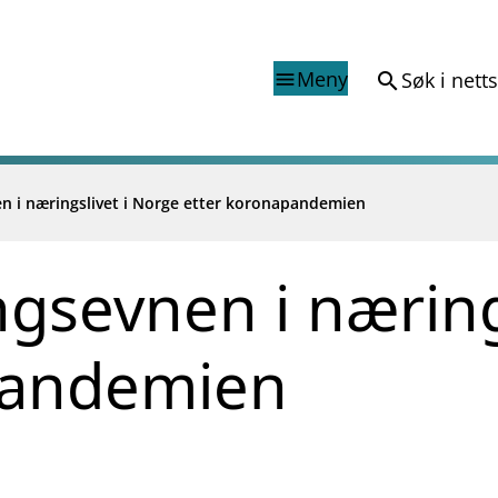
Meny
Søk i nett
search
menu
n i næringslivet i Norge etter koronapandemien
Finanstilsynets registr
Virksomhetsregister
veiledninger
Prospekt grensekryssa til No
ngsevnen i næring
Shortsalgregisteret (SSR)
Tredjelandsrevisorregister
pandemien
porter og vedtak
nar og analysar
og analysar