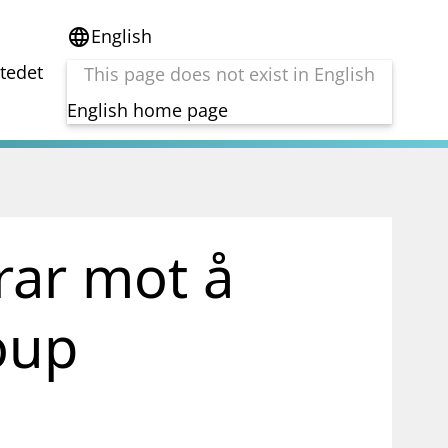
English
language
stedet
This page does not exist in English
English home page
e
Tema
Bærekraft
reg
DORA
rar mot å
Folkefinansiering
Kryptoeiendelsloven (MiCA)
Overtakelsestilbud
oup
Alle tema