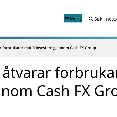
Meny
Søk i nett
search
menu
ar forbrukarar mot å investere gjennom Cash FX Group
Finanstilsynets registr
Virksomhetsregister
veiledninger
Prospekt grensekryssa til No
 åtvarar forbruka
Shortsalgregisteret (SSR)
Tredjelandsrevisorregister
ennom Cash FX Gr
porter og vedtak
nar og analysar
og analysar