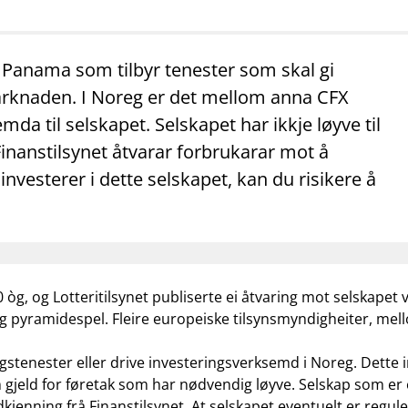
mail_outline
work_outline
dashboard
net
Kontakt oss
Jobb hos oss
Informasj
i Panama som tilbyr tenester som skal gi
arknaden. I Noreg er det mellom anna CFX
 til selskapet. Selskapet har ikkje løyve til
 Finanstilsynet åtvarar forbrukarar mot å
vesterer i dette selskapet, kan du risikere å
0 òg
, og
Lotteritilsynet publiserte ei åtvaring mot selskapet
leg pyramidespel. Fleire europeiske tilsynsmyndigheiter, mell
ringstenester eller drive investeringsverksemd i Noreg. Dette
gjeld for føretak som har nødvendig løyve. Selskap som er e
jenning frå Finanstilsynet. At selskapet eventuelt er reguler