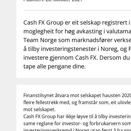
supervisor_account
business
Forbrukerinformasjon
Om Finanstilsy
Cash FX Group er eit selskap registrert 
moglegheit for høg avkasting i valutam
Team Norge som marknadsfører verksemda
å tilby investeringstenester i Noreg, og
investere gjennom Cash FX. Dersom du in
tape alle pengane dine.
Finanstilsynet
åtvara mot selskapet hausten 202
fleire fellestrekk med, og framstår som, eit ulov
mot selskapet.
Cash FX Group har ikkje løyve til å tilby investe
same reglane for investor- og forbrukarvern som 
investeringsverksemd i Noreg utan først å ha godk