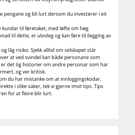
ape pengane og bli lurt dersom du investerer i eit
e kundar til føretaket, med løfte om høg
 til dette, er ulovleg og kan føre til ilegging av
g låg risiko. Sjekk alltid om selskapet står
r over at ved svindel kan både personane som
te er det òg historier om andre personar som har
rmert, og ver kritisk.
ersom du har mistanke om at innloggingskodar,
kte i slike saker, tek vi gjerne imot tips. Tips
 for at fleire blir lurt.