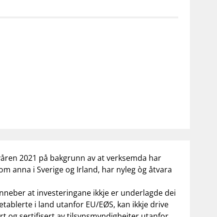
notifications_none
on for investorer
Abonner på nyhetsvarsel
 våren 2021
på bakgrunn av at verksemda har
om anna i Sverige og Irland, har nyleg òg åtvara
 inneber at investeringane ikkje er underlagde dei
tablerte i land utanfor EU/EØS, kan ikkje drive
t og sertifisert av tilsynsmyndigheiter utanfor