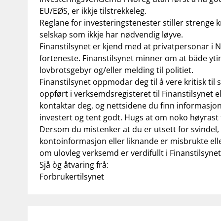
EU/EØS, er ikkje tilstrekkeleg.
Reglane for investeringstenester stiller strenge k
selskap som ikkje har nødvendig løyve.
Finanstilsynet er kjend med at privatpersonar i N
forteneste. Finanstilsynet minner om at både ytin
lovbrotsgebyr og/eller melding til politiet.
Finanstilsynet oppmodar deg til å vere kritisk ti
oppført i
verksemdsregisteret til Finanstilsynet
e
kontaktar deg, og nettsidene du finn informasjon
investert og tent godt. Hugs at om noko høyrast fo
Dersom du mistenker at du er utsett for svindel,
kontoinformasjon eller liknande er misbrukte eller 
om ulovleg verksemd er verdifullt i Finanstilsynet 
Sjå òg åtvaring frå:
Forbrukertilsynet