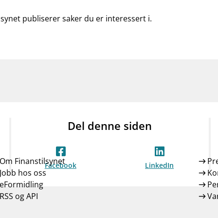
lsynet publiserer saker du er interessert i.
Del denne siden
Om Finanstilsynet
Pr
Facebook
LinkedIn
Jobb hos oss
Ko
eFormidling
Pe
RSS og API
Var