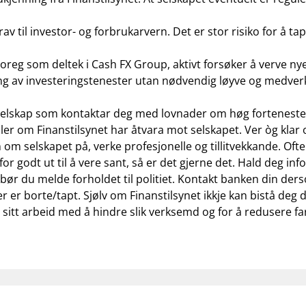
rav til investor- og forbrukarvern. Det er stor risiko for å t
oreg som deltek i Cash FX Group, aktivt forsøker å verve ny
g av investeringstenester utan nødvendig løyve og medverknad
l selskap som kontaktar deg med lovnader om høg forteneste o
ller om
Finanstilsynet har åtvara mot selskapet
. Ver òg kla
 om selskapet på, verke profesjonelle og tillitvekkande. Of
r godt ut til å vere sant, så er det gjerne det. Hald deg info
 bør du melde forholdet til politiet. Kontakt banken din d
er borte/tapt. Sjølv om Finanstilsynet ikkje kan bistå deg dire
sitt arbeid med å hindre slik verksemd og for å redusere faren