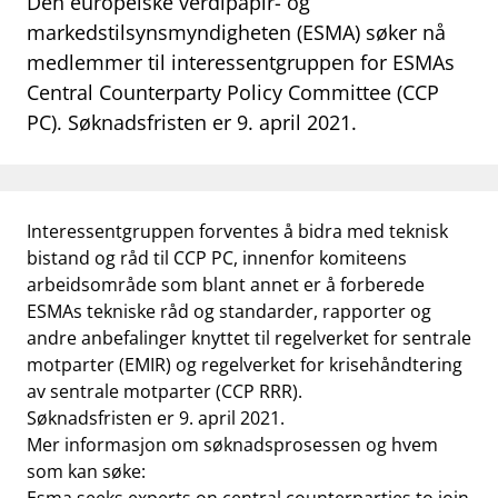
Den europeiske verdipapir- og
work_outline
markedstilsynsmyndigheten (ESMA) søker nå
Jobb hos oss
medlemmer til interessentgruppen for ESMAs
dashboard
Informasjon for investorer
Central Counterparty Policy Committee (CCP
PC). Søknadsfristen er 9. april 2021.
notifications_none
Abonner på nyhetsvarsel
Interessentgruppen forventes å bidra med teknisk
bistand og råd til CCP PC, innenfor komiteens
arbeidsområde som blant annet er å forberede
ESMAs tekniske råd og standarder, rapporter og
andre anbefalinger knyttet til regelverket for sentrale
motparter (EMIR) og regelverket for krisehåndtering
av sentrale motparter (CCP RRR).
Søknadsfristen er 9. april 2021.
Mer informasjon om søknadsprosessen og hvem
som kan søke: