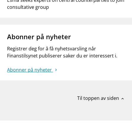
Esma seeks experts on central counterparties to join
consultative group
Abonner på nyheter
Registrer deg for å få nyhetsvarsling når
Finanstilsynet publiserer saker du er interessert i.
Abonner på nyheter
Til toppen av siden
expand_less