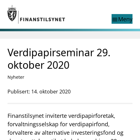
Gå til hovedinnhold
Gå til søkesiden
Meny
menu
Søk i
search
This page does not
Verdipapirseminar 29.
language
exist in English
nettstedet
English
oktober 2020
English home page
Tilsyn
Nyheter
Aktuelt
Finanstilsynets registre
Publisert: 14. oktober 2020
Tema
supervisor_account
Forbrukerinformasjon
Finanstilsynet inviterte verdipapirforetak,
business
Om Finanstilsynet
forvaltningsselskap for verdipapirfond,
forvaltere av alternative investeringsfond og
mail_outline
Kontakt oss