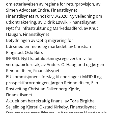
om etterlevelsen av reglene for returprovisjon
, av
Simen Advocaat Endre, Finanstilsynet
Finanstilsynets rundskriv 3/2020: Ny veiledning om
utkontraktering
, av Didrik Løvvik, Finanstilsynet
Nytt fra Infrastruktur og Markedsadferd
, av Knut
Haugan, Finanstilsynet
Betydningen av Optiq migrering for
børsmedlemmene og markedet
, av Christian
Ringstad, Oslo Børs
IFR/IFD: Nytt kapitaldekningsregelverk m.v. for
verdipapirforetak
, av Anders O. Hauglund og Jørgen
Reinholdtsen, Finanstilsynet
EU-kommisjonens forslag til endringer i MiFID II og
prospektforordningen
, Jørgen Reinholdtsen, Elin
Rostveit og Christian Falkenberg Kjøde,
Finanstilsynet
Aktuelt om bærekraftig finans
, av Tora Birgithe
Seljelid og Kjersti Okstad Kirkeby, Finanstilsynet