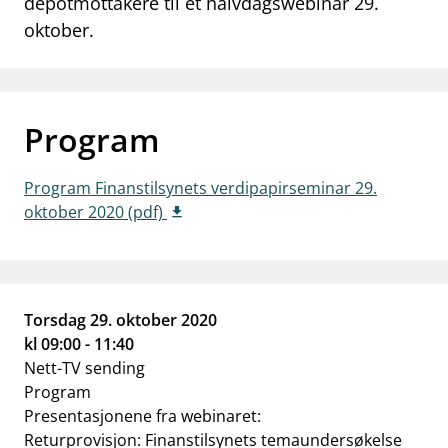
depotmottakere til et halvdagswebinar 29.
work_outline
oktober.
Jobb hos oss
dashboard
Informasjon for investorer
notifications_none
Abonner på nyhetsvarsel
Program
Program Finanstilsynets verdipapirseminar 29.
oktober 2020 (pdf)
Torsdag 29. oktober 2020
kl 09:00 - 11:40
Nett-TV sending
Program
Presentasjonene fra webinaret:
Returprovisjon: Finanstilsynets temaundersøkelse