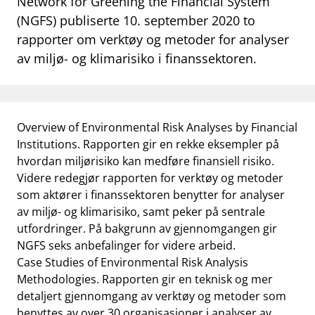
Network for Greening the Financial System
work_outline
(NGFS) publiserte 10. september 2020 to
Jobb hos oss
rapporter om verktøy og metoder for analyser
dashboard
Informasjon for investorer
av miljø- og klimarisiko i finanssektoren.
notifications_none
Abonner på nyhetsvarsel
Overview of Environmental Risk Analyses by Financial
Institutions. Rapporten gir en rekke eksempler på
hvordan miljørisiko kan medføre finansiell risiko.
Videre redegjør rapporten for verktøy og metoder
som aktører i finanssektoren benytter for analyser
av miljø- og klimarisiko, samt peker på sentrale
utfordringer. På bakgrunn av gjennomgangen gir
NGFS seks anbefalinger for videre arbeid.
Case Studies of Environmental Risk Analysis
Methodologies. Rapporten gir en teknisk og mer
detaljert gjennomgang av verktøy og metoder som
benyttes av over 30 organisasjoner i analyser av