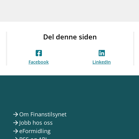
Del denne siden
Facebook
LinkedIn
Om Finanstilsynet
arrow_forward
Jobb hos oss
arrow_forward
eFormidling
arrow_forward