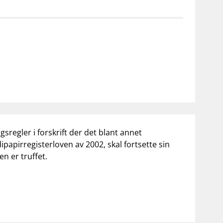
notifications_none
on for investorer
Abonner på nyhetsvarsel
regler i forskrift der det blant annet
papirregisterloven av 2002, skal fortsette sin
n er truffet.