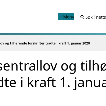
Meny
Søk i nett
search
menu
ov og tilhørende forskrifter trådte i kraft 1. januar 2020
Finanstilsynets registr
Virksomhetsregister
veiledninger
Prospekt grensekryssa til No
sentrallov og til
Shortsalgregisteret (SSR)
Tredjelandsrevisorregister
dte i kraft 1. jan
porter og vedtak
nar og analysar
og analysar