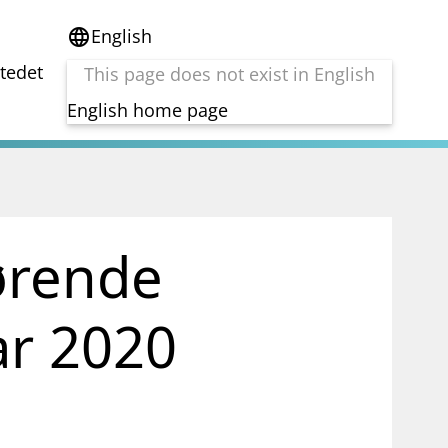
English
language
stedet
This page does not exist in English
English home page
e
Tema
Bærekraft
reg
DORA
hørende
Folkefinansiering
Kryptoeiendelsloven (MiCA)
Overtakelsestilbud
uar 2020
Alle tema