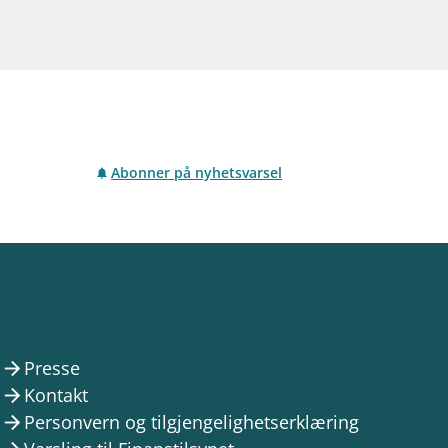
Abonner på nyhetsvarsel
Presse
arrow_forward
Kontakt
arrow_forward
Personvern og tilgjengelighetserklæring
arrow_forward