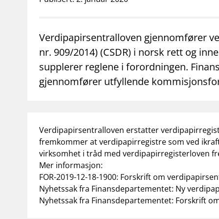
supervisor_account
business
Forbrukerinformasjon
Om Finanstilsy
Verdipapirsentralloven gjennomfører ve
nr. 909/2014) (CSDR) i norsk rett og in
supplerer reglene i forordningen. Finans
gjennomfører utfyllende kommisjonsforo
Verdipapirsentralloven erstatter verdipapirregis
fremkommer at verdipapirregistre som ved ikrafttr
virksomhet i tråd med verdipapirregisterloven fre
Mer informasjon:
FOR-2019-12-18-1900: Forskrift om verdipapirsen
Nyhetssak fra Finansdepartementet: Ny verdipapir
Nyhetssak fra Finansdepartementet: Forskrift om