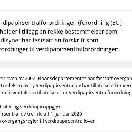
mail_outline
work_outline
dashboard
net
Kontakt oss
Jobb hos oss
Informasj
rdipapirsentralforordningen (forordning (EU)
neholder i tillegg en rekke bestemmelser som
tilsynet har fastsatt en forskrift som
rdninger til verdipapirsentralforordningen.
terloven av 2002. Finansdepartementet har fastsatt overgangs
edelsen av ny verdipapirsentrallov har tillatelse etter verdi
m til vedtak om tillatelse etter verdipapirsentralforordninge
traler og verdipapiroppgjør
sentrallov trer i kraft 1. januar 2020
 overgangsregler til verdipapirsentralloven