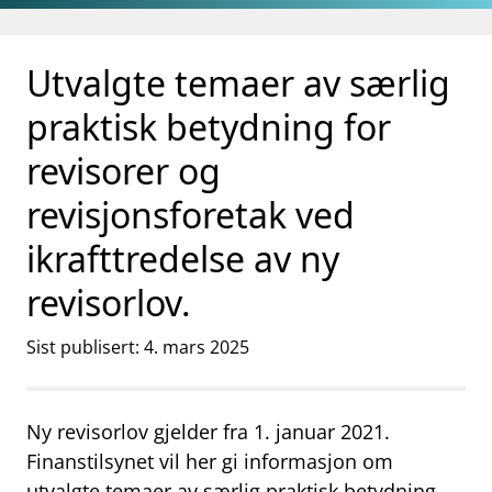
Gå til hovedinnhold
Gå til søkesiden
Utvalgte temaer av særlig
praktisk betydning for
revisorer og
revisjonsforetak ved
ikrafttredelse av ny
revisorlov.
Sist publisert: 4. mars 2025
Ny revisorlov gjelder fra 1. januar 2021.
Finanstilsynet vil her gi informasjon om
utvalgte temaer av særlig praktisk betydning