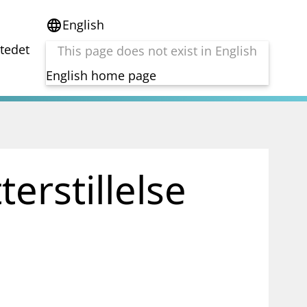
English
language
stedet
This page does not exist in English
English home page
e
Tema
Bærekraft
reg
DORA
terstillelse
Folkefinansiering
Kryptoeiendelsloven (MiCA)
Overtakelsestilbud
Alle tema