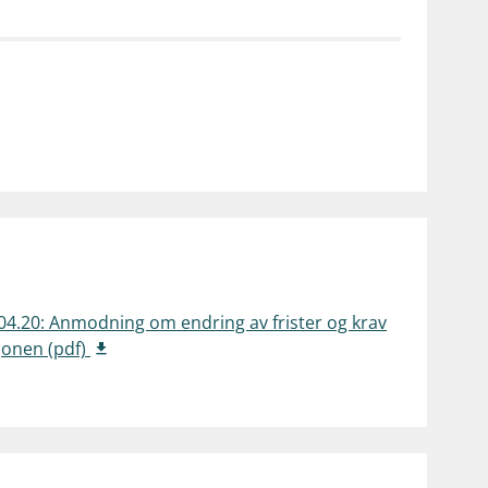
notifications_none
on for investorer
Abonner på nyhetsvarsel
.04.20: Anmodning om endring av frister og krav
sjonen (pdf)