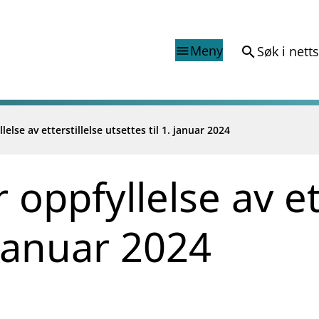
Meny
Søk i nett
search
menu
lelse av etterstillelse utsettes til 1. januar 2024
Finanstilsynets registr
Virksomhetsregister
veiledninger
Prospekt grensekryssa til No
 oppfyllelse av et
Shortsalgregisteret (SSR)
Tredjelandsrevisorregister
. januar 2024
porter og vedtak
nar og analysar
og analysar