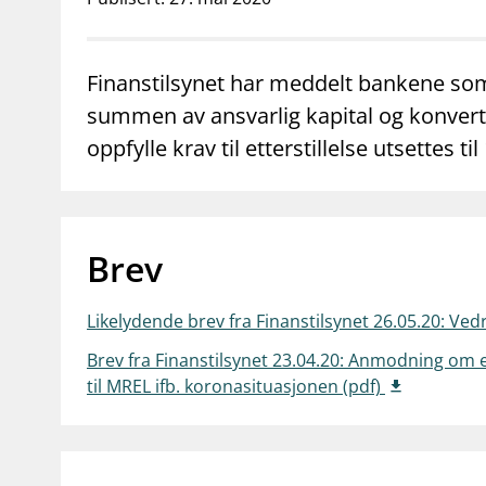
supervisor_account
business
Forbrukerinformasjon
Om Finanstilsy
Finanstilsynet har meddelt bankene som
summen av ansvarlig kapital og konvertib
oppfylle krav til etterstillelse utsettes ti
Brev
Likelydende brev fra Finanstilsynet 26.05.20: Ve
Brev fra Finanstilsynet 23.04.20: Anmodning om e
til MREL ifb. koronasituasjonen (pdf)