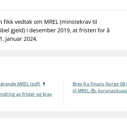
mail_outline
work_outline
dashboard
net
Kontakt oss
Jobb hos oss
Informasj
 fikk vedtak om MREL (minstekrav til
el gjeld) i desember 2019, at fristen for å
l 1. januar 2024.
drørende MREL (pdf)
Brev fra Finans Norge 08
til MREL ifb. koronasitua
ndring av frister og krav