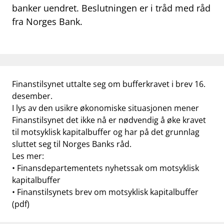
banker uendret. Beslutningen er i tråd med råd
work_outline
Jobb hos oss
fra Norges Bank.
dashboard
Informasjon for investorer
notifications_none
Abonner på nyhetsvarsel
Finanstilsynet uttalte seg om bufferkravet i brev 16.
desember.
I lys av den usikre økonomiske situasjonen mener
Finanstilsynet det ikke nå er nødvendig å øke kravet
til motsyklisk kapitalbuffer og har på det grunnlag
sluttet seg til Norges Banks råd.
Les mer:
•
Finansdepartementets nyhetssak om motsyklisk
kapitalbuffer
•
Finanstilsynets brev om motsyklisk kapitalbuffer
(pdf)