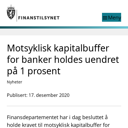
Gå til hovedinnhold
Gå til søkesiden
Meny
menu
Søk i
search
This page does not
Motsyklisk kapitalbuffer
language
exist in English
nettstedet
English
for banker holdes uendret
English home page
Tilsyn
på 1 prosent
Aktuelt
Finanstilsynets registre
Nyheter
Tema
Publisert: 17. desember 2020
supervisor_account
Forbrukerinformasjon
business
Om Finanstilsynet
Finansdepartementet har i dag besluttet å
mail_outline
holde kravet til motsyklisk kapitalbuffer for
Kontakt oss