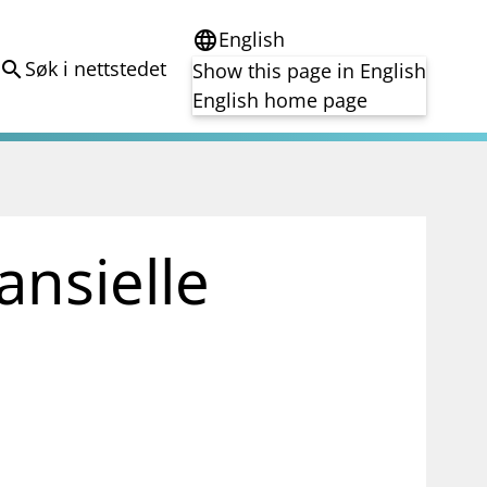
English
language
Søk i nettstedet
search
Show this page in English
English home page
e
Tema
Bærekraft
reg
DORA
ansielle
Folkefinansiering
Kryptoeiendelsloven (MiCA)
Overtakelsestilbud
Alle tema
notifications_none
on for investorer
Abonner på nyhetsvarsel