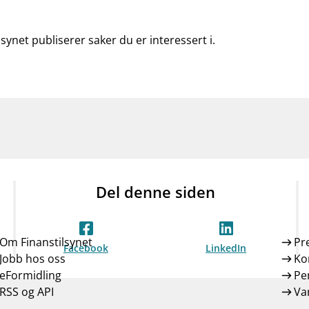
lsynet publiserer saker du er interessert i.
Del denne siden
Om Finanstilsynet
Pr
Facebook
LinkedIn
Jobb hos oss
Ko
eFormidling
Pe
RSS og API
Var