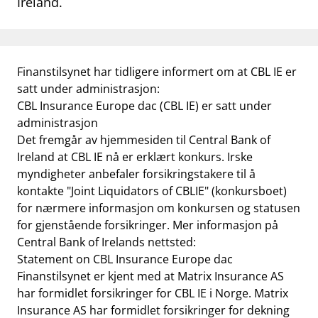
Ireland.
work_outline
Jobb hos oss
dashboard
Informasjon for investorer
Finanstilsynet har tidligere informert om at CBL IE er
notifications_none
Abonner på nyhetsvarsel
satt under administrasjon:
CBL Insurance Europe dac (CBL IE) er satt under
administrasjon
Det fremgår av hjemmesiden til Central Bank of
Ireland at CBL IE nå er erklært konkurs. Irske
myndigheter anbefaler forsikringstakere til å
kontakte "Joint Liquidators of CBLIE" (konkursboet)
for nærmere informasjon om konkursen og statusen
for gjenstående forsikringer. Mer informasjon på
Central Bank of Irelands nettsted:
Statement on CBL Insurance Europe dac
Finanstilsynet er kjent med at Matrix Insurance AS
har formidlet forsikringer for CBL IE i Norge. Matrix
Insurance AS har formidlet forsikringer for dekning