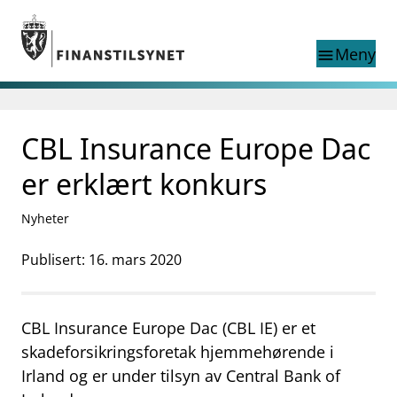
Gå til hovedinnhold
Gå til søkesiden
Meny
menu
Søk i
search
This page does not
CBL Insurance Europe Dac
language
exist in English
nettstedet
English
er erklært konkurs
English home page
Tilsyn
Nyheter
Aktuelt
Finanstilsynets registre
Publisert: 16. mars 2020
Tema
supervisor_account
Forbrukerinformasjon
CBL Insurance Europe Dac (CBL IE) er et
business
Om Finanstilsynet
skadeforsikringsforetak hjemmehørende i
Irland og er under tilsyn av Central Bank of
mail_outline
Kontakt oss