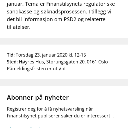
januar. Tema er Finanstilsynets regulatoriske
work_outline
Jobb hos oss
sandkasse og søknadsprosessen. I tillegg vil
det bli informasjon om PSD2 og relaterte
dashboard
Informasjon for investorer
tillatelser.
notifications_none
Abonner på nyhetsvarsel
Tid:
Torsdag 23. januar 2020 kl. 12-15
Sted:
Høyres Hus, Stortingsgaten 20, 0161 Oslo
Påmeldingsfristen er utløpt.
Abonner på nyheter
Registrer deg for å få nyhetsvarsling når
Finanstilsynet publiserer saker du er interessert i.