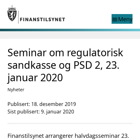
Gå til hovedinnhold
Gå til søkesiden
Meny
menu
Søk i
search
This page does not
Seminar om regulatorisk
language
exist in English
nettstedet
English
sandkasse og PSD 2, 23.
English home page
Tilsyn
januar 2020
Aktuelt
Finanstilsynets registre
Nyheter
Tema
Publisert: 18. desember 2019
supervisor_account
Forbrukerinformasjon
Sist publisert: 9. januar 2020
business
Om Finanstilsynet
Finanstilsynet arrangerer halvdagsseminar 23.
mail_outline
Kontakt oss