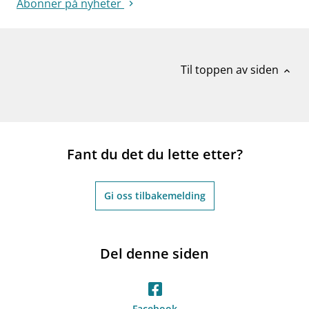
Abonner på nyheter
Til toppen av siden
expand_less
Fant du det du lette etter?
Gi oss tilbakemelding
Del denne siden
Facebook